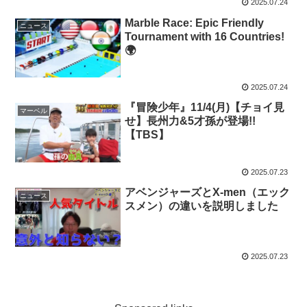
2025.07.24
Marble Race: Epic Friendly
ニュース
Tournament with 16 Countries!
🌍
2025.07.24
『冒険少年』11/4(月)【チョイ見
マーベル
せ】長州力&5才孫が登場!!
【TBS】
2025.07.23
アベンジャーズとX-men（エック
ニュース
スメン）の違いを説明しました
2025.07.23