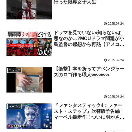
行った限界女子大生
2025.07.24
ドラマを見ていない/知らないは
マーベル
悪なのか…?MCUドラマ問題が小
島監督の感想から再熱【アメコ
ミ/マーベル/marvel】
2025.07.24
【衝撃】本を折ってアベンジャー
ニュース
ズのロゴ作る職人wwwww
2025.07.24
『ファンタスティック4：ファー
マーベル
スト・ステップ』吹替版予告編｜
マーベル最新作！ついに明かされ
るヒーロー誕生の原点