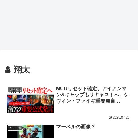
翔太
MCUリセット確定、アイアンマ
マーベル
ン&キャップもリキャストへ…ケ
ヴィン・ファイギ重要発言
【MCU/最新情報/解説/フェーズ
５】
2025.07.25
マーベルの画像？
ニュース