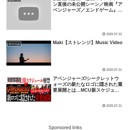
ン直後の未公開シーン／映画『ア
ベンジャーズ／エンドゲーム』
MovieNEXボーナス映像
2025.07.22
Maki【ストレンジ】Music Video
マーベル
2025.07.21
アベンジャーズ/シークレットウ
ニュース
ォーズの新たなロゴに隠された重
要展開とは…MCU新スケジュー
ルも公式解禁！【MCU/アメコミ/
アイアンマン/マーベル】
2025.07.21
Sponsored links