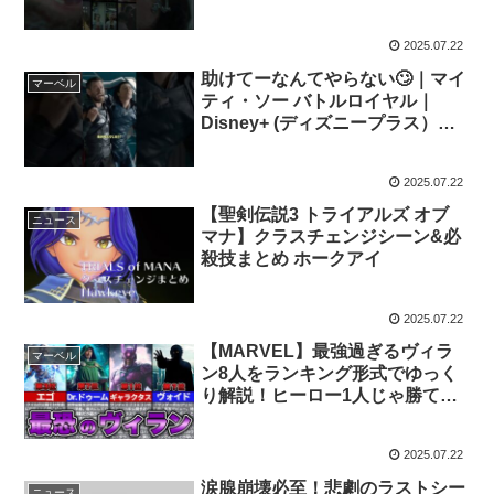
2025.07.22
助けてーなんてやらない🙄｜マイ
マーベル
ティ・ソー バトルロイヤル｜
Disney+ (ディズニープラス）
#Shorts
2025.07.22
【聖剣伝説3 トライアルズ オブ
ニュース
マナ】クラスチェンジシーン&必
殺技まとめ ホークアイ
2025.07.22
【MARVEL】最強過ぎるヴィラ
マーベル
ン8人をランキング形式でゆっく
り解説！ヒーロー1人じゃ勝てな
かった敵多すぎ、、、！
2025.07.22
涙腺崩壊必至！悲劇のラストシー
ニュース