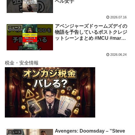
ベル女子
2026.07.16
アベンジャーズドゥームズデイの
ニュース
物語を予告しているポストクレジ
ットシーンまとめ #MCU #marvel
#アベンジャーズ #アメコミ
#shorts
2026.06.24
税金・安全情報
Avengers: Doomsday – “Steve
ニュース