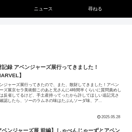
ニュース
尋ねる
財記録 アベンジャーズ展行ってきました！
ARVEL】
ンジャーズ展行ってきたので、また、散財してきました！アベン
ーズ展京セラ美術館このあと兄さんに4時間半くらいに質問責めし
は反省してるけど、手土産持ってったから許してほしい追記兄さ
確認したら、ソーのラムネの味はたぶんソーダ味、ア...
2025.05.28
アベンジャーズ展 前編】しゃべんじゃーずとアベン