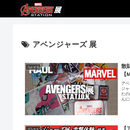
アベンジャーズ 展
散
ニュース
【M
アベ
ジャ
たの
んに
【
ニュース