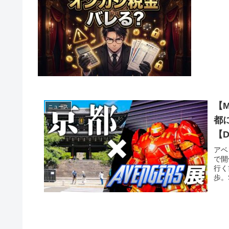
【
ニュース
都
【D
アベ
で開
行く
歩。