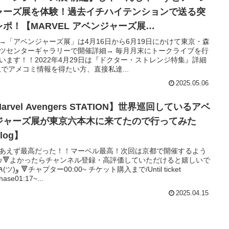
ャーズ展を体験！過去イチハイテンションで送る突
レポ！【MARVEL アベンジャーズ展
.A.T.I.O.N.】
→「アベンジャーズ展」は4月16日から6月19日にかけて東京・森
ツセンターギャラリーで開催詳細→ 毎月月末にトークライブを行
います！！2022年4月29日は『ドクター・ストレンジ特集』詳細
生でアメコミ情報を得たい方、直接私達...
2025.05.06
arvel Avengers STATION】世界巡回しているアベ
ジャーズ展が東京六本木に来てたので行ってみた
log】
あえず最高だった！！マーベル最高！次回は京都で開催するよう
♪🔻よかったらチャンネル登録・高評価していただけると嬉しいで
hase01:17~...
2025.04.15