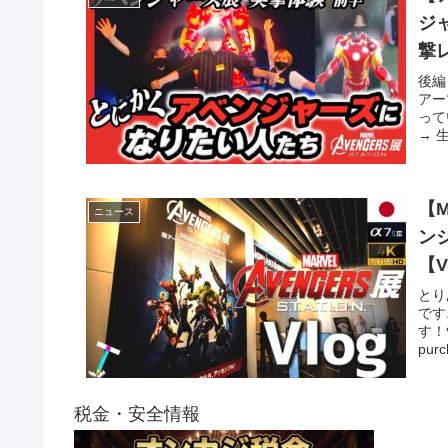
ジ
撃
S.T
後編
アー
って
→ 
【M
ニュース
ン
【V
とり
です
す！٩(ツ)و 🔻チャプター00:00~ チケット購入まで/Until ticket
purc
税金・安全情報