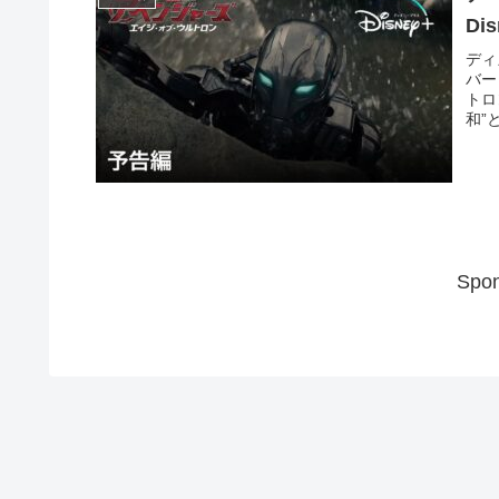
Di
ディ
バー
トロ
和”
Spon