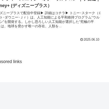
sney+ (ディズニープラス）
ズニープラスで配信中登録▶︎ 詳細はコチラ▶︎ トニー･スターク（ロ
ト･ダウニー･Ｊｒ）は、人工知能による平和維持プログラム“ウル
ン”を開発する。しかし恐ろしい人工知能が選択した“究極の平
とは、地球を脅かす唯一の存在、人類を...
2025.06.10
sored links