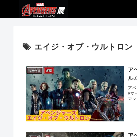
エイジ・オブ・ウルトロン
ア
マーベル
ル
アベ
#マ
マン 
ア
マーベル