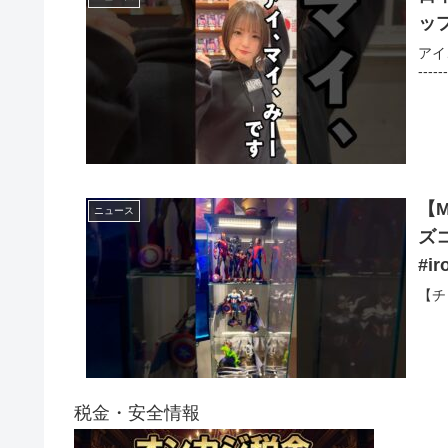
ッ
アイ、
-----
【
ニュース
ズコ
#i
【チ
税金・安全情報