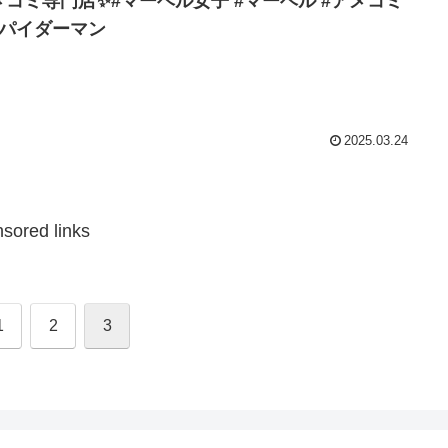
メコミ専門店✨#マーベル女子 #マーベル #アメコミ
スパイダーマン
2025.03.24
sored links
s
1
2
3