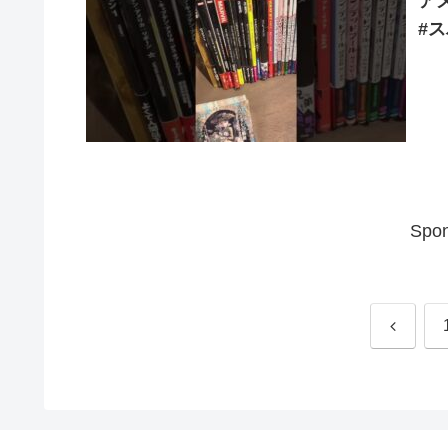
ア
#
Spon
Previou