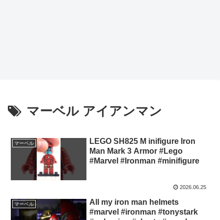
マーベル アイアンマン
LEGO SH825 M inifigure Iron
マーベル
Man Mark 3 Armor #Lego
#Marvel #Ironman #minifigure
2026.06.25
All my iron man helmets
マーベル
#marvel #ironman #tonystark