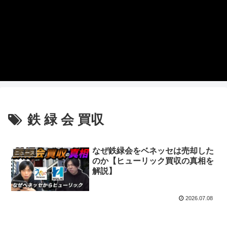
鉄 緑 会 買収
なぜ鉄緑会をベネッセは売却した
ニュース
のか【ヒューリック買収の真相を
解説】
2026.07.08