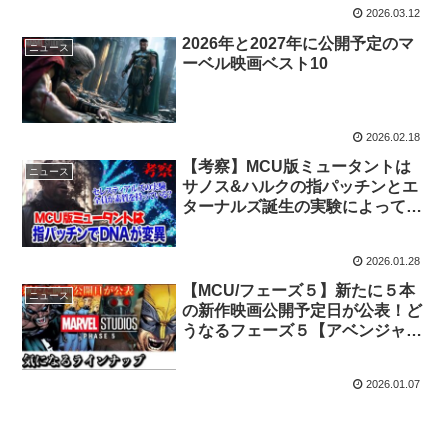
2026.03.12
2026年と2027年に公開予定のマ
ニュース
ーベル映画ベスト10
2026.02.18
【考察】MCU版ミュータントは
ニュース
サノス&ハルクの指パッチンとエ
ターナルズ誕生の実験によって誕
生？セレスティアルズが鍵とな
る？〈MCUフェイズ5以降〉
2026.01.28
【MCU/フェーズ５】新たに５本
ニュース
の新作映画公開予定日が公表！ど
うなるフェーズ５【アベンジャー
ズ】
2026.01.07