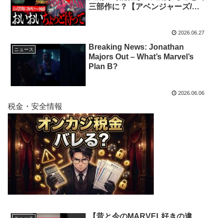
三部作に？【アベンジャーズ/マ
ーベル/映画紹介/映画小ネ
タ/MCU】
2026.06.27
Breaking News: Jonathan
ニュース
Majors Out – What’s Marvel’s
Plan B?
2026.06.06
税金・安全情報
【昔と今のMARVEL好きの違