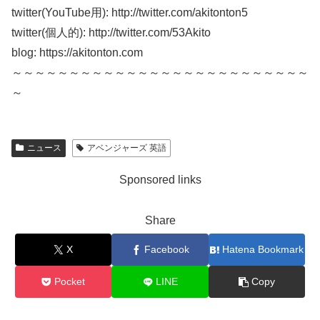
twitter(YouTube用): http://twitter.com/akitonton5
twitter(個人的): http://twitter.com/53Akito
blog: https://akitonton.com
～～～～～～～～～～～～～～～～～～～～～～～～～～
～
ニュース
アベンジャーズ 英語
Sponsored links
Share
X
Facebook
Hatena Bookmark
Pocket
LINE
Copy