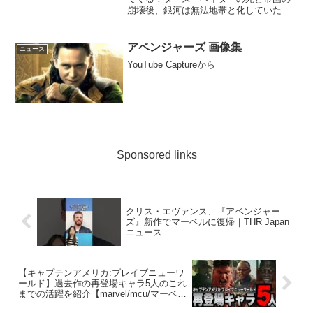
崩壊後、銀河は無法地帯と化していた。
一族の厳格な掟に従って他人に素顔を見
せず、どんな仕事でも遂行する冷酷無比
な孤高の賞金稼ぎ“マンダロリアン”。ある
アベンジャーズ 画像集
ニュース
日、強大なフォース...
YouTube Captureから
Sponsored links
クリス・エヴァンス、『アベンジャー
ズ』新作でマーベルに復帰｜THR Japan
ニュース
【キャプテンアメリカ:ブレイブニューワ
ールド】過去作の再登場キャラ5人のこれ
までの活躍を紹介【marvel/mcu/マーベ
ル/アベンジャーズ/ssu/xmen】