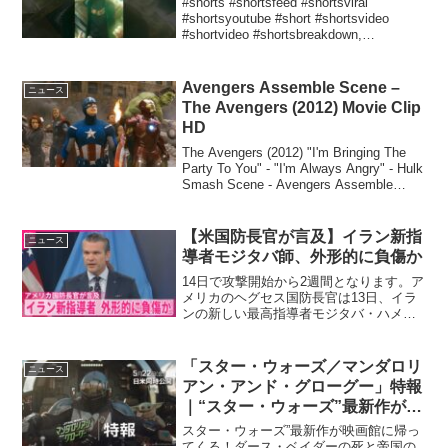
#shorts #shortsfeed #shortsviral
#shortsyoutube #short #shortsvideo
#shortvideo #shortsbreakdown,
#shortstrivia #shortse...
Avengers Assemble Scene –
ニュース
The Avengers (2012) Movie Clip
HD
The Avengers (2012) "I'm Bringing The
Party To You" - "I'm Always Angry" - Hulk
Smash Scene - Avengers Assemble
Scene - ...
【米国防長官が言及】イラン新指
ニュース
導者モジタバ師、外形的に負傷か
14日で攻撃開始から2週間となります。ア
メリカのヘグセス国防長官は13日、イラ
ンの新しい最高指導者モジタバ・ハメネ
イ師 ...
「スター・ウォーズ／マンダロリ
ニュース
アン・アンド・グローグー」特報
｜“スター・ウォーズ”最新作が映
画館に帰ってくる！｜2026年5月
スター・ウォーズ”最新作が映画館に帰っ
22日（金）劇場公開！
てくる！ダース・ベイダーの死と帝国の