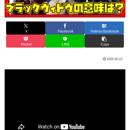
X
Facebook
Hatena Bookmark
Pocket
LINE
Copy
2025.05.22