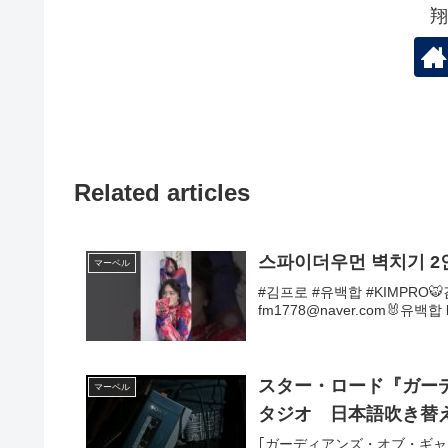
翔
Related articles
스파이더우먼 벽치기 2인 v
マーベル
#김프로 #유백합 #KIMPRO🐯김
fm1778@naver.com🐰유백합 kk
スター・ロード『ガー
マーベル
タジオ 日本語吹き替
｢ガーディアンズ・オブ・ギャ