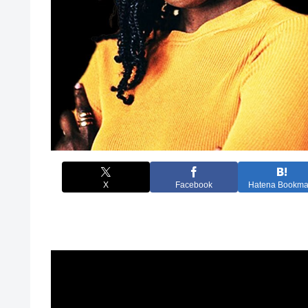
X
Facebook
Hatena Bookma