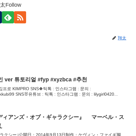
太Follow
翔太
er 튜토리얼 #fyp #xyzbca #추천
프로 KIMPRO SNS🍀틱톡 : 인스타그램 : 문의 :
ubi99 SNS🐰유튜브 : 틱톡 : 인스타그램 : 문의 : lilygirl0420...
ディアンズ・オブ・ギャラクシー』 マーベル・ス
え
ラクシー｣公開日：2014年9月13日制作：ケヴィン・ファイギ脚