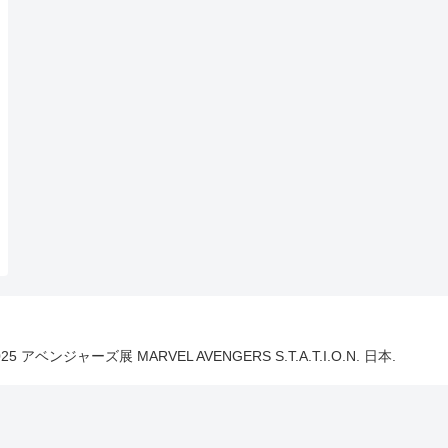
025 アベンジャーズ展 MARVEL AVENGERS S.T.A.T.I.O.N. 日本.