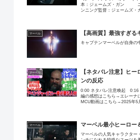
本：ジェームズ・ガン ニ
ンニング監督：ジェームズ・ガ
【高画質】最強すぎる
マーベル
キャプテンマーベルが自身の
【ネタバレ注意】ヒー
マーベル
ンの反応
0:00 ネタバレ注意喚起 0
編の感想はこちら→エレーナ
MCU動画はこちら→2025年5
マーベル最小ヒーロー
マーベル
マーベルの人気キャラクター・
ンチになれる特殊なスーツを