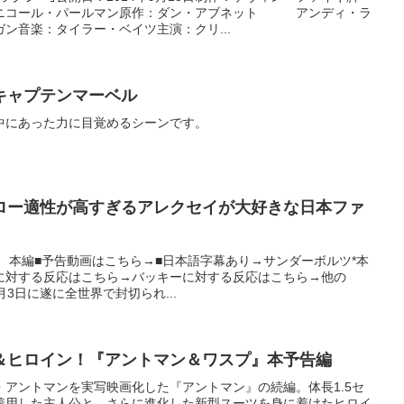
コール・パールマン原作：ダン・アブネット アンディ・ラ
ン音楽：タイラー・ベイツ主演：クリ...
キャプテンマーベル
中にあった力に目覚めるシーンです。
ロー適性が高すぎるアレクセイが大好きな日本ファ
:16 本編■予告動画はこちら→■日本語字幕あり→サンダーボルツ*本
に対する反応はこちら→バッキーに対する反応はこちら→他の
月3日に遂に全世界で封切られ...
＆ヒロイン！『アントマン＆ワスプ』本予告編
アントマンを実写映画化した『アントマン』の続編。体長1.5セ
着用した主人公と、さらに進化した新型スーツを身に着けたヒロイ