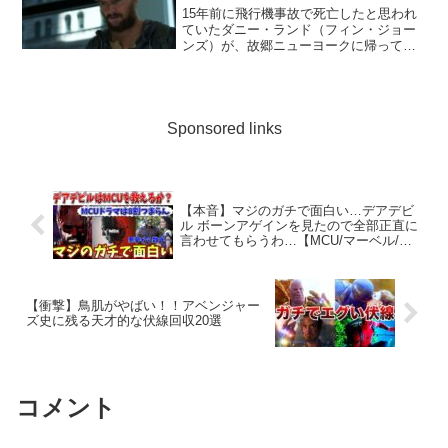
15年前に飛行機事故で死亡したと思われ
ていたダニー・ランド（フィン・ジョー
ンズ）が、故郷ニューヨークに帰ってき
た。クン・ルンでの修行を経て武術の達
人となった彼の目的は、相続権と家族が
遺した会社を取り戻すこと。だが、目の
前に宿敵が立ちはだかり...
Sponsored links
【本音】マジのガチで面白い…デアデビ
ル ボーンアゲインを見たので全部正直に
言わせてもらうわ…【MCU/マーベル/キ
ャプテン・アメリカ：ブレイブ・ニュ
ー・ワールド】
【衝撃】鳥肌がやばい！！アベンジャー
ズ史に残る天才的な伏線回収20選
コメント