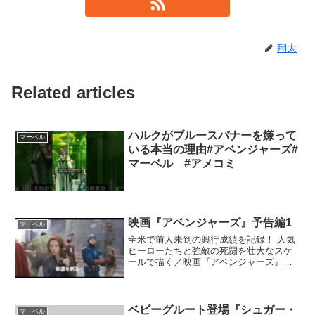
翔太
Related articles
ハルクがブルースバナーを嫌って
マーベル
いる本当の理由#アベンジャーズ#
マーベル #アメコミ
映画『アベンジャーズ』予告編1
マーベル
全米で前人未到の興行成績を記録！ 人気
ヒーローたちと強敵の死闘を壮大なスケ
ールで描く／映画『アベンジャーズ』
［見どころ］アイアンマン、キャプテ
ン・アメリカ、ソー、ハルクら、アメリ
カを代表する人気ヒーローが一堂に会
し、巨悪と戦う大きなアクショ...
ベビーグルート登場『シュガー・
マーベル