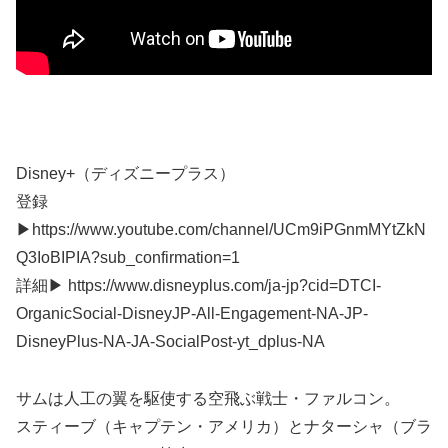
Disney+（ディズニープラス）
登録
▶https://www.youtube.com/channel/UCm9iPGnmMYtZkN
Q3IoBIPIA?sub_confirmation=1
詳細▶︎ https://www.disneyplus.com/ja-jp?cid=DTCI-
OrganicSocial-DisneyJP-All-Engagement-NA-JP-
DisneyPlus-NA-JA-SocialPost-yt_dplus-NA
サムは人工の翼を駆使する空飛ぶ戦士・ファルコン。
スティーブ（キャプテン・アメリカ）とナターシャ（ブラ