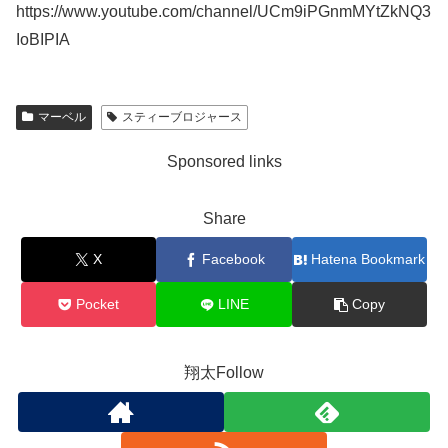
https://www.youtube.com/channel/UCm9iPGnmMYtZkNQ3
IoBIPIA
マーベル
スティーブロジャース
Sponsored links
Share
X
Facebook
Hatena Bookmark
Pocket
LINE
Copy
翔太Follow