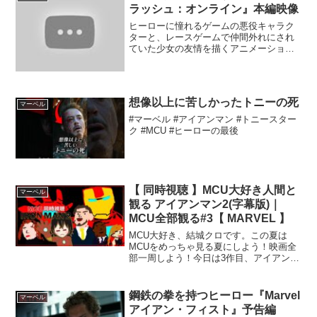
ラッシュ：オンライン』本編映像
ヒーローに憧れるゲームの悪役キャラク
ターと、レースゲームで仲間外れにされ
ていた少女の友情を描くアニメーショ
ン。初めて ...
想像以上に苦しかったトニーの死
マーベル
#マーベル #アイアンマン #トニースター
ク #MCU #ヒーローの最後
【 同時視聴 】MCU大好き人間と
マーベル
観る アイアンマン2(字幕版)｜
MCU全部観る#3【 MARVEL 】
MCU大好き、結城クロです。この夏は
MCUをめっちゃ見る夏にしよう！映画全
部一周しよう！今日は3作目、アイアンマ
ン2や！タイマー出しとくのでお好きな媒
体で観てください！俺はディズニープラ
ス！権利的にサムネは自分で描きまし
鋼鉄の拳を持つヒーロー『Marvel
マーベル
た。☆同時視聴の方法...
アイアン・フィスト』予告編