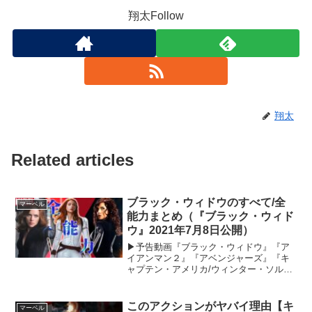
翔太Follow
翔太
Related articles
ブラック・ウィドウのすべて/全
マーベル
能力まとめ（『ブラック・ウィド
ウ』2021年7月8日公開）
▶予告動画『ブラック・ウィドウ』『ア
イアンマン２』『アベンジャーズ』『キ
ャプテン・アメリカ/ウィンター・ソルジ
ャー』『アベンジャーズ/エイジ・オブ・
ウルトロン』『シビル・ウォー/キャプテ
ン・アメリカ』『アベンジャーズ/インフ
このアクションがヤバイ理由【キ
マーベル