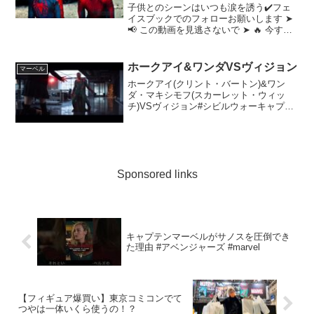
子供とのシーンはいつも涙を誘う✔️フェ
イスブックでのフォローお願いします ➤
📢 この動画を見逃さないで ➤ 🔥 今すぐ
この映画を購入またはレンタルする ➤ 映
画のタイトル : アメイジング・スパイダ
ーマン2© 2014 Columbia ...
ホークアイ&ワンダVSヴィジョン
マーベル
ホークアイ(クリント・バートン)&ワン
ダ・マキシモフ(スカーレット・ウィッ
チ)VSヴィジョン#シビルウォーキャプテ
ンアメリカ #マーベル
Sponsored links
キャプテンマーベルがサノスを圧倒でき
た理由 #アベンジャーズ #marvel
【フィギュア爆買い】東京コミコンでて
つやは一体いくら使うの！？