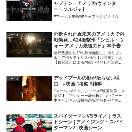
ィニティウォー』...
ャプテン・アメリカ/ウィンタ
ー・ソルジャ】
#マーベル #映画#キャプテンアメリカ
分断された近未来のアメリカで内
マーベル
戦勃発…A24衝撃作『シビル・ウ
ォー アメリカ最後の日』本予告
連邦政府から19の州が離脱し、カリフォ
ルニア州＆テキサス州の【西部勢力】と
【政府軍】による内戦が勃発した近未来
のアメリカを舞台に、首都ワシントン
D.C.へと向かう戦場カメラマンの姿を追
ったスリラー。気鋭の映画スタジオ・
デッドプールの顔が治らない理
マーベル
A24が史上最⾼の製作...
由 #映画 #考察 #雑学
#マーベル#アベンジャーズ#映画制作：ス
タジオ プシケーー著作権についてーー
本チャンネルは映画の場面写真や予告の
映像等を使用しておりますが、著作権に
関しましてはYouTubeの規約をもとに投
稿しております。著作権侵害に関する申
スパイダーマンVSライノ｜ラス
マーベル
し立てがあった...
トシーン | アメイジング・スパイ
ダーマン2 | 映画シーン