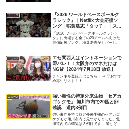
『2026 ワールドベースボールク
ニュース
ラシック』｜Netflix 大会応援ソ
ング｜稲葉浩志「タッチ」｜スペ
シャルムービー
「2026 ワールドベースボールクラシッ
ク」に出場する全ての20チームへ向けた
最強応援ソング、稲葉浩志がカバーした
名曲「 ...
エセ関西人はイントネーションで
ニュース
即バレ！！大阪弁のマネだけは
NG🚨【2024年7月18日 放送】
チャンネル登録☆はこちら！ ⇒ ▽おすす
め再生リスト！！
強い毒性の特定外来生物「セアカ
ニュース
ゴケグモ」 旭川市内で20匹と卵
確認 道内3例目
強い毒性を持つ特定外来生物のセアカゴ
ケグモが旭川市内で見つかりました。北
海道内での確認は３例目です。 道などに
よります ...