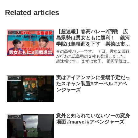
Related articles
【超速報】春高バレー2回戦 広
ニュース
島県勢は男女ともに勝利！ 銀河
学院は鳥栖商を下す 崇徳は市立
船橋に勝利 (2026/01/07 19:18)
春の高校バレーです。 ７日、男女２回戦
が行われ広島勢の２校も登場しました。
超速報です！ まずは女子。 銀河学院は佐
賀県 ...
実はアイアンマンに登場予定だっ
ニュース
たスキャン装置#マーベル #アベ
ンジャーズ
意外と知られていないソーの変身
ニュース
場面 #marvel #アベンジャーズ