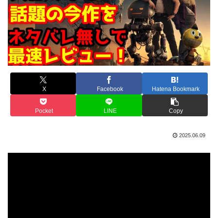
X
Facebook
Hatena Bookmark
Pocket
LINE
Copy
2025.06.09