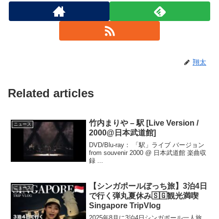
翔太
Related articles
竹内まりや – 駅 [Live Version /
ニュース
2000@日本武道館]
DVD/Blu-ray： 「駅」ライブ バージョン
from souvenir 2000 @ 日本武道館 楽曲収
録 ...
【シンガポールぼっち旅】3泊4日
ニュース
で行く弾丸夏休み🇸🇬観光満喫
Singapore TripVlog
2025年8月に3泊4日シンガポール一人旅