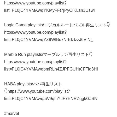
https://www.youtube.com/playlist?
list=PL0jC4YVMAwqYKMyFFt7jPyClKLsn3Uswi
Logic Game playlists/ロジカルルートパズル再生リスト👇️
https://www.youtube.com/playlist?
list=PL0jC4YVMAwqYZ9WIBukN-EIztzzJ6ViN_
Marble Run playlists/マーブルラン再生リスト👇️
https://www.youtube.com/playlist?
list=PL0jC4YVMAwqbmRLn4ZJPFGUHtCFTid3Hl
HABA playlists/ハバ再生リスト
👇️https://www.youtube.com/playlist?
list=PL0jC4YVMAwqaW9qfhYtlF7ENRZqgkGJSN
#marvel