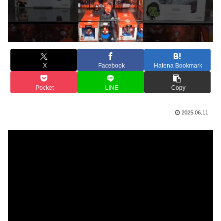
X
Facebook
Hatena Bookmark
Pocket
LINE
Copy
2025.06.11