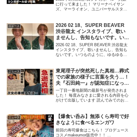
に行って来ました！ マリーナベイサン
ズ、マーライオン、ユニバーサルスタジ
オ、 ...
2026 02 18、SUPER BEAVER
ニュース
渋谷龍太 インスタライブ、歌い
ませんし、告知もないです。いつ
ものように、ゆるゆると
2026 02 18、SUPER BEAVER 渋谷龍太
インスタライブ、歌いませんし、告知も
ないです。いつものように、ゆるゆると
...
東尾理子が突然死した真相…葬式
ニュース
での家族の様子に言葉を失う…！
夫『石田純一』が認知症になった
現在に驚きを隠せない…女子プロ
一丁目一番地新聞の最新号が発売されま
ゴルファーの次女が車椅子生活に
した！ 毎度みなさまに愛される内容を心
がけて出版しています 読んでみてのお楽
なった原因に一同驚愕…！
しみ♪ ...
【爆食い呑み】無添くら寿司で好
ニュース
きなように食べるエンガワ
前回の寿司爆食はこちら！ プロデュース
コスメmakeumor販売中！！ ...