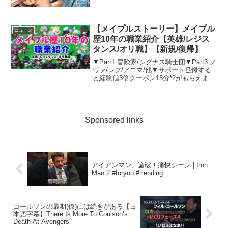
【メイプルストーリー】メイプル
ニュース
歴10年の職業紹介【英雄/レジス
タンス/オリ職】【新規/復帰】
▼Part1 冒険家/シグナス騎士団▼Part3 ノ
ヴァ/レフ/アニマ/他▼サポート登録する
と経験値3倍クーポン15分*2がもらえま
す、お願いしますm(_ _)m【条件】
①2024年8月13日(火)9:59までにサポート
登録②2024年8月...
Sponsored links
アイアンマン、論破！痛快シーン | Iron
Man 2 #foryou #trending
コールソンの最期(仮)には続きがある【日
本語字幕】There Is More To Coulson’s
Death At Avengers