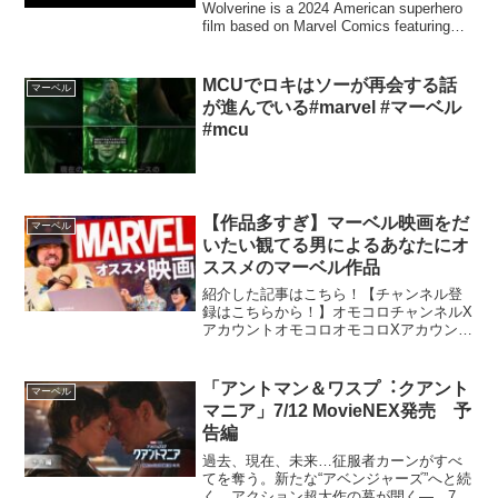
Wolverine is a 2024 American superhero
film based on Marvel Comics featuring
the character...
MCUでロキはソーが再会する話
マーベル
が進んでいる#marvel #マーベル
#mcu
【作品多すぎ】マーベル映画をだ
マーベル
いたい観てる男によるあなたにオ
ススメのマーベル作品
紹介した記事はこちら！【チャンネル登
録はこちらから！】オモコロチャンネルX
アカウントオモコロオモコロXアカウント
お仕事・コラボのご依頼はこちらから！
【公式】オモコロチャンネル切り抜きch
【出演者】永田 →原宿 →ダ･ヴィン
「アントマン＆ワスプ︓クアント
マーベル
チ･恐山 →AR...
マニア」7/12 MovieNEX発売 予
告編
過去、現在、未来…征服者カーンがすべ
てを奪う。新たな“アベンジャーズ”へと続
く、アクション超大作の幕が開く―。7月