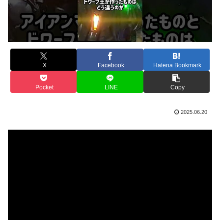
X
Facebook
Hatena Bookmark
Pocket
LINE
Copy
2025.06.20