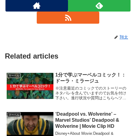
翔太
Related articles
1分で学ぶマーベルコミック！：
マーベル
ドーラ・ミラージュ
※注意最近のコミックでのストーリーの
ネタバレを含んでいますのでお気を付け
下さい。進行状況や質問はこちらへツイ
ッター→@takochan25コミュニティ
→co2183111
‘Deadpool vs. Wolverine’ –
マーベル
Marvel Studios’ Deadpool &
Wolverine | Movie Clip HD
Disney+About Movie:Deadpool &