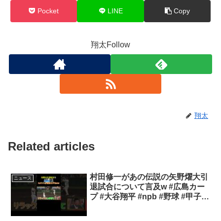
Pocket
LINE
Copy
翔太Follow
翔太
Related articles
村田修一があの伝説の矢野燿大引
ニュース
退試合について言及w #広島カー
プ #大谷翔平 #npb #野球 #甲子園
#読売ジャイアンツ #阪神タイガ
ース #ソフトバンク#オリックス#