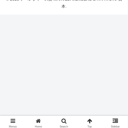
本.
Menus
Home
Search
Top
Sidebar