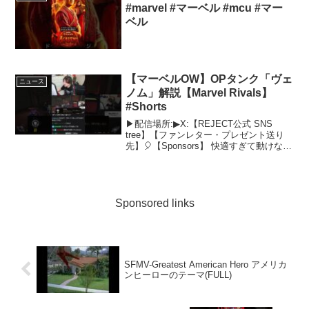
#marvel #マーベル #mcu #マー
ベル
【マーベルOW】OPタンク「ヴェ
ニュース
ノム」解説【Marvel Rivals】
#Shorts
▶配信場所:▶X:【REJECT公式 SNS
tree】【ファンレター・プレゼント送り
先】🎈【Sponsors】 快適すぎて動けなく
なる魔法のソファ「Yogibo」“挑戦する
瞳“をサポート「ロート製薬」好きを極め
たい人々に、想像を超えたエク...
Sponsored links
SFMV-Greatest American Hero アメリカ
ンヒーローのテーマ(FULL)