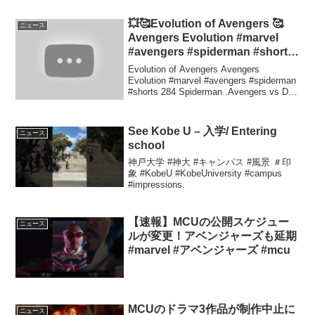
中日ドラゴンズ#坂本勇人
💥🥰Evolution of Avengers 🥰
ニュース
Avengers Evolution #marvel
#avengers #spiderman #shorts
284
Evolution of Avengers Avengers
Evolution #marvel #avengers #spiderman
#shorts 284 Spiderman .Avengers vs DC
- All ...
See Kobe U – 入学/ Entering
ニュース
school
神戸大学 #神大 #キャンパス #風景 ＃印
象 #KobeU #KobeUniversity #campus
#impressions.
【速報】MCUの公開スケジュー
ニュース
ルが変更！アベンジャーズも延期
#marvel #アベンジャーズ #mcu
MCUのドラマ3作品が制作中止に
ニュース