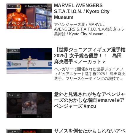
MARVEL AVENGERS
ニュース
S.T.A.T.I.O.N. / Kyoto City
Museum
アベンジャーズ展 / MARVEL
AVENGERS S.T.A.T.I.O.N.京都市京セラ
美術館 / Kyoto City Museum
(Japan)#MARVEL #MUC #アベンジャー
ズ #Avengers
【世界ジュニアフィギュア選手権
ニュース
2025】女子総合優勝！！ 島田
麻央選手＜ノーカット＞
ハンガリーで開催された世界ジュニアフ
ィギュアスケート選手権2025！ 島田麻央
選手、フリースケーティングの演技で
す！ (3月1 ...
意外と見逃されがちなアベンジャ
ニュース
ーズのおかしな場面 #marvel #ア
ベンジャーズ #mcu
サノスを倒せたかもしれないアベ
ニュース