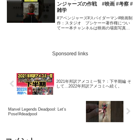
ンジャーズの作戦 #映画 #考察 #
雑学
#アベンジャーズ#スパイダーマン#映画制
作：スタジオ プシケーー著作権につい
てーー本チャンネルは映画の場面写真や
予告の映像等を使用しておりますが、著
作権に関しましてはYouTubeの規約をも
とに投稿しております。著作権侵害に関
する申し立てが...
Sponsored links
2021年邦訳アメコミ一覧？：下半期編 そ
して…2022年邦訳アメコミへ続く。
Marvel Legends Deadpool: Let’s
Pose!#deadpool