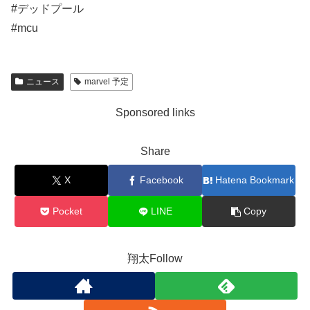
#デッドプール
#mcu
ニュース
marvel 予定
Sponsored links
Share
X
Facebook
Hatena Bookmark
Pocket
LINE
Copy
翔太Follow