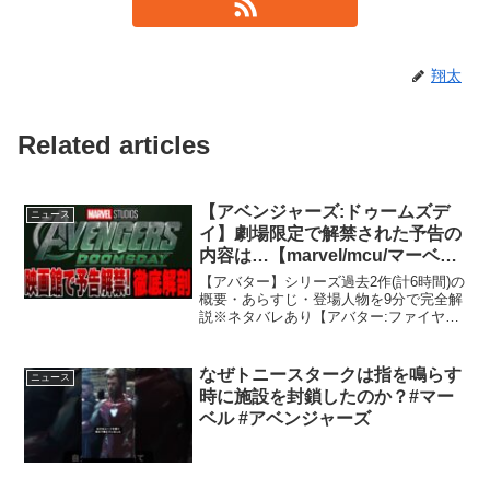
翔太
Related articles
【アベンジャーズ:ドゥームズデ
ニュース
イ】劇場限定で解禁された予告の
内容は…【marvel/mcu/マーベル/
アベンジャーズ/ssu/xmen】
【アバター】シリーズ過去2作(計6時間)の
概要・あらすじ・登場人物を9分で完全解
説※ネタバレあり【アバター:ファイヤ
ー・アンド・アッシュ】映像は凄いんだ
けどさ...超大作シリーズ最新作の徹底解
剖※後半ネタバレあり【サイ】Twitter：
なぜトニースタークは指を鳴らす
ニュース
Fi...
時に施設を封鎖したのか？#マー
ベル #アベンジャーズ