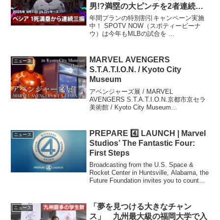
男!?満塁の大ピンチを2者連続三
振で切り抜ける！】ロッキーズvs
年間プランの特別割引キャンペーン実施
ドジャース MLB2025シーズン
中！ SPOTV NOW（スポティービーナ
ウ）は今年もMLBの試合を ...
9.11
MARVEL AVENGERS
ニュース
S.T.A.T.I.O.N. / Kyoto City
Museum
アベンジャーズ展 / MARVEL
AVENGERS S.T.A.T.I.O.N.京都市京セラ
美術館 / Kyoto City Museum
(Japan)#MARVEL #MUC #アベンジャー
ズ #Avengers
PREPARE 4️⃣ LAUNCH | Marvel
ニュース
Studios’ The Fantastic Four:
First Steps
Broadcasting from the U.S. Space &
Rocket Center in Huntsville, Alabama, the
Future Foundation invites you to count
down...
「夢を見つける大きなチャン
ニュース
ス」 九州最大級の福岡大学で入