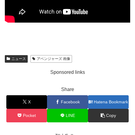
ニュース
アベンジャーズ 画像
Sponsored links
Share
X
Facebook
Hatena Bookmark
Pocket
LINE
Copy