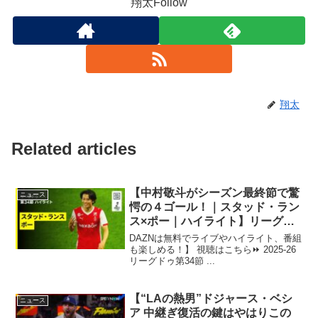
翔太Follow
翔太
Related articles
【中村敬斗がシーズン最終節で驚
ニュース
愕の４ゴール！｜スタッド・ラン
ス×ポー｜ハイライト】リーグド
ゥ第34節｜2025-26シーズン
DAZNは無料でライブやハイライト、番組
も楽しめる！】 視聴はこちら⏩️ 2025-26
リーグドゥ第34節 ...
【“LAの熱男”ドジャース・ベシ
ニュース
ア 中継ぎ復活の鍵はやはりこの