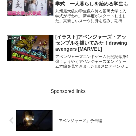
学式 一人暮らしを始める学生も
九州最大級の学生数を誇る福岡大学で入
学式が行われ、新年度がスタートしまし
た。真新しいスーツに身を包み、期待と
緊張の ...
[イラスト]アベンジャーズ・アッ
ニュース
センブルを描いてみた！drawing
avengers [MARVEL]
アベンジャーズエンドゲーム公開記念第4
弾！ようやくアベンジャーズエンドゲー
ム本編を見てきました‼まさにアベンジャ
ーズの集大成でしたね‼この気持ちが覚め
ないうちに、今までに描いてきた「キャ
プテンアメリカ」「アイアンマン」「マ
イティソー」をせっ...
Sponsored links
「アベンジャーズ」予告編