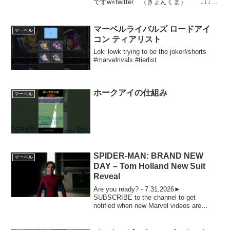
ですw⭐︎twitter （きょんくま） ↓↓↓↓
きょんのTwitter個人垢↓↓↓↓くまのTwitter
個人垢↓↓↓↓⭐︎お仕事の依頼はUUUMにお問
い合わせください...
マーベルライバルズ ロードアイ
マーベル
コン ティアリスト
Loki lowk trying to be the joker#shorts
#marvelrivals #tierlist
ホークアイの仕組み
マーベル
SPIDER-MAN: BRAND NEW
マーベル
DAY – Tom Holland New Suit
Reveal
Are you ready? - 7.31.2026►
SUBSCRIBE to the channel to get
notified when new Marvel videos are
posted: ► SUBSCRIBE to D...