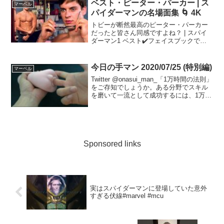
ベスト・ピーター・パーカー | ス
マーベル
パイダーマンの名場面集 🌀 4K
トビーが断然最高のピーター・パーカー
だったと皆さん同感ですよね？ | スパイ
ダーマン1 ベスト✔️フェイスブックでの
フォローお願いします ➤ 📢 この動画を
見逃さないで ➤ 🔥 今すぐこの映画を購
入またはレンタルする ➤ 映画のタイトル
今日の手マン 2020/07/25 (特別編)
マーベル
:...
Twitter @onasui_man_「1万時間の法則」
をご存知でしょうか。ある分野でスキル
を磨いて一流として成功するには、1万時
間もの練習・努力・学習が必要だという
仮説です。私はその仮説を証明するた
め、そして一流の手マン師になるため、
毎...
Sponsored links
実はスパイダーマンに登場していた意外
すぎる伏線#marvel #mcu