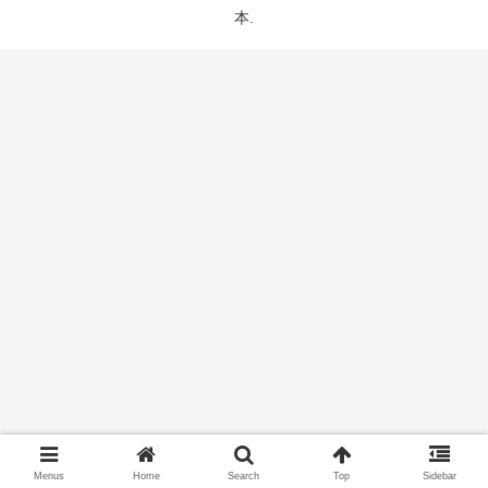
本.
Menus
Home
Search
Top
Sidebar