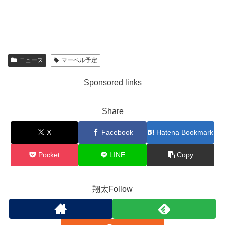
ニュース
マーベル予定
Sponsored links
Share
X
Facebook
Hatena Bookmark
Pocket
LINE
Copy
翔太Follow