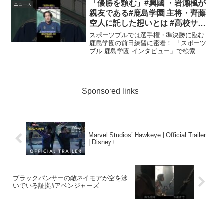
「優勝を頼む」#興國 ・岩瀬楓が
ニュース
親友である#鹿島学園 主将・齊藤
空人に託した想いとは #高校サッ
カー #サッカー #全国高校サッカ
スポーツブルでは選手権・準決勝に臨む
ー選手権大会
鹿島学園の前日練習に密着！ 「スポーツ
ブル 鹿島学園 インタビュー」で検索 第
104回 ...
Sponsored links
Marvel Studios’ Hawkeye | Official Trailer
| Disney+
ブラックパンサーの敵ネイモアが空を泳
いでいる証拠#アベンジャーズ