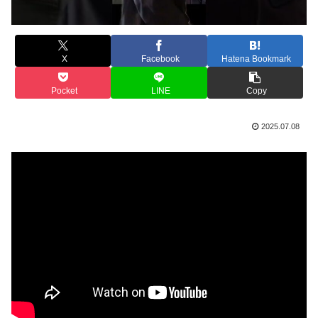
X
Facebook
Hatena Bookmark
Pocket
LINE
Copy
2025.07.08