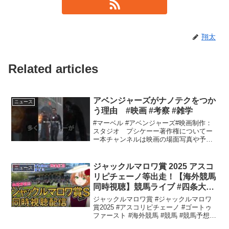
翔太
Related articles
アベンジャーズがナノテクをつか
ニュース
う理由 #映画 #考察 #雑学
#マーベル #アベンジャーズ#映画制作：
スタジオ プシケーー著作権についてー
ー本チャンネルは映画の場面写真や予告
の映像等を使用しておりますが、著作権
に関しましてはYouTubeの規約をもとに
投稿しております。著作権侵害に関する
ジャックルマロワ賞 2025 アスコ
ニュース
申し立てがあっ...
リピチェーノ等出走！【海外競馬
同時視聴】競馬ライブ #四条大学
血統ゼミ
ジャックルマロワ賞 #ジャックルマロワ
賞2025 #アスコリピチェーノ #ゴートゥ
ファースト #海外競馬 #競馬 #競馬予想
...