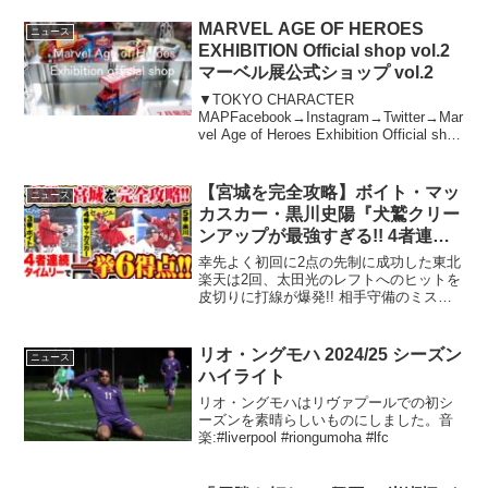
MARVEL AGE OF HEROES
ニュース
EXHIBITION Official shop vol.2
マーベル展公式ショップ vol.2
▼TOKYO CHARACTER
MAPFacebook→Instagram→Twitter→Mar
vel Age of Heroes Exhibition Official shop
at Roppongi Hills Mori Towe...
【宮城を完全攻略】ボイト・マッ
ニュース
カスカー・黒川史陽『犬鷲クリー
ンアップが最強すぎる!! 4者連続
タイムリーで一挙6得点!!』
幸先よく初回に2点の先制に成功した東北
楽天は2回、太田光のレフトへのヒットを
皮切りに打線が爆発!! 相手守備のミスも
絡み、2 ...
リオ・ングモハ 2024/25 シーズン
ニュース
ハイライト
リオ・ングモハはリヴァプールでの初シ
ーズンを素晴らしいものにしました。音
楽:#liverpool #riongumoha #lfc