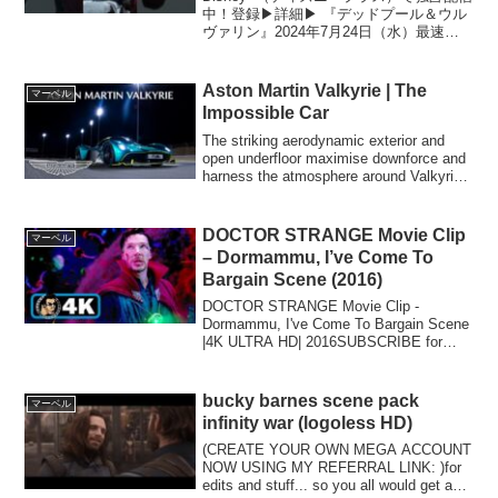
中！登録▶︎詳細▶︎ 『デッドプール＆ウル
ヴァリン』2024年7月24日（水）最速公
開『デップー行きまーす！！』全く異な
る個性の“混ぜるな危険”なＲ指定ヒーロー
２人が暴れまわる！この夏イチバン過
Aston Martin Valkyrie | The
マーベル
激...
Impossible Car
The striking aerodynamic exterior and
open underfloor maximise downforce and
harness the atmosphere around Valkyrie.
All...
DOCTOR STRANGE Movie Clip
マーベル
– Dormammu, I’ve Come To
Bargain Scene (2016)
DOCTOR STRANGE Movie Clip -
Dormammu, I've Come To Bargain Scene
|4K ULTRA HD| 2016SUBSCRIBE for
more Movie Clips HERE: ...
bucky barnes scene pack
マーベル
infinity war (logoless HD)
(CREATE YOUR OWN MEGA ACCOUNT
NOW USING MY REFERRAL LINK: )for
edits and stuff... so you all would get an