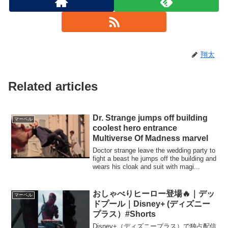
翔太
Related articles
Dr. Strange jumps off building
マーベル
coolest hero entrance
Multiverse Of Madness marvel
Doctor strange leave the wedding party to
fight a beast he jumps off the building and
wears his cloak and suit with magi...
おしゃべりヒーロー登場🔥｜デッ
マーベル
ドプール｜Disney+ (ディズニー
プラス）#Shorts
Disney+（ディズニープラス）で独占配信