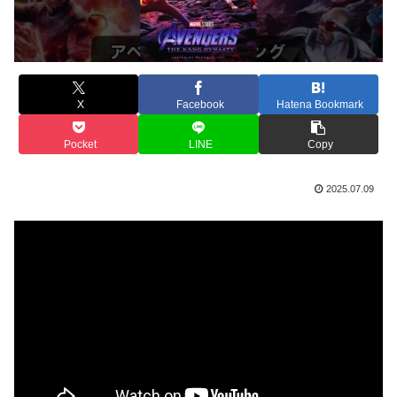
X
Facebook
Hatena Bookmark
Pocket
LINE
Copy
2025.07.09