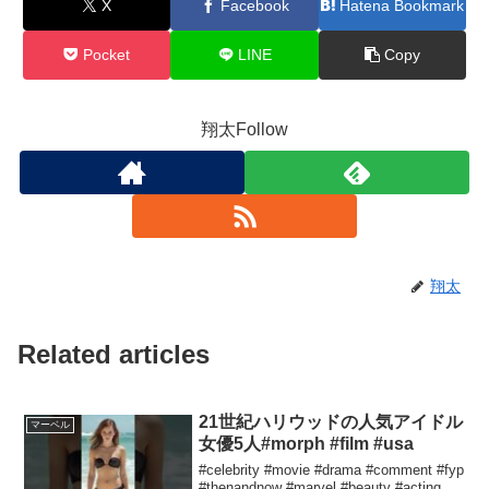
X
Facebook
Hatena Bookmark
Pocket
LINE
Copy
翔太Follow
翔太
Related articles
21世紀ハリウッドの人気アイドル
マーベル
女優5人#morph #film #usa
#celebrity #movie #drama #comment #fyp
#thenandnow #marvel #beauty #acting