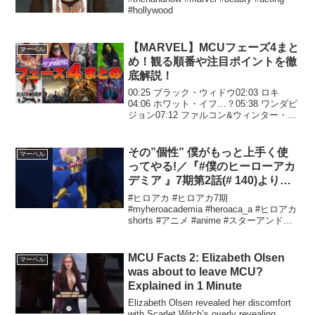
#hollywood
【MARVEL】MCUフェーズ4まと
マーベル
め！観る順番や注目ポイントを徹
底解説！
00:25 ブラック・ウィドウ02:03 ロキ
04:06 ホワット・イフ…？05:38 ワンダビ
ジョン07:12 ファルコン&ウィンター・ソ
ルジャー09:01 スパイダーマン：ノー・
ウェイ・ホーム10:57 シャン・チー／テ
ン・リングスの伝...
その”個性” 僕がもっと上手く使
マーベル
ってやる!／『#僕のヒーローアカ
デミア 』7期第2話(# 140)より／
毎週土曜夕方5:30放送中
#ヒロアカ #ヒロアカ7期
#myheroacademia #heroaca_a #ヒロアカ
shorts #アニメ #anime #スターアンドス
トライプ #死柄木弔 #朴璐美 #内山昂輝
#shorts
MCU Facts 2: Elizabeth Olsen
マーベル
was about to leave MCU?
Explained in 1 Minute
Elizabeth Olsen revealed her discomfort
with Scarlet Witch’s overly revealing