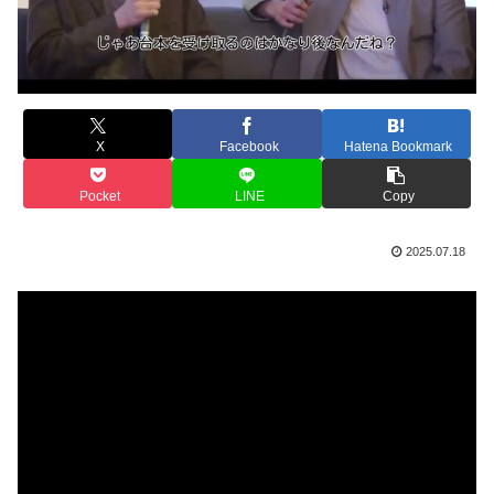
X
Facebook
Hatena Bookmark
Pocket
LINE
Copy
2025.07.18