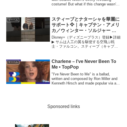
costume! But what if this change wasn't
ju...
スティーブとナターシャを華麗に
マーベル
サポート🦅｜キャプテン・アメリ
カ／ウィンター・ソルジャー ｜
Disney+ (ディズニープラス）
Disney+（ディズニープラス）登録▶詳細
#Shorts
▶︎ サムは人工の翼を駆使する空飛ぶ戦
士・ファルコン。スティーブ（キャプテ
ン・アメリカ）とナターシャ（ブラッ
ク・ウィドウ）に協力する🤝🎬『キャプ
テン・アメリカ：ブレイブ・ニュー・ワ
Charlene – I’ve Never Been To
マーベル
ールド』2025...
Me • TopPop
"I've Never Been to Me" is a ballad,
written and composed by Ron Miller and
Kenneth Hirsch and made popular via a
record...
Sponsored links