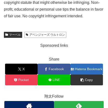
copyright statute that might otherwise be infringing. Non-
profit, educational or personal use tips the balance in favor
of fair use. No copyright infringement intended.
マーベル
アベンジャーズ ウルトロン
Sponsored links
Share
X
Facebook
Hatena Bookmark
Pocket
LINE
Copy
翔太Follow