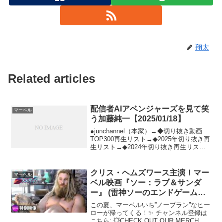
翔太
Related articles
配信者AIアベンジャーズを見て笑
マーベル
う加藤純一【2025/01/18】
●junchannel（本家）→◆切り抜き動画
TOP300再生リスト→◆2025年切り抜き再
生リスト→◆2024年切り抜き再生リスト
→◆2023年切り抜き再生リスト→◆2022
年切り抜き再生リスト→◆2021年切り抜
き再生リスト→◆2020...
クリス・ヘムズワース主演！マー
マーベル
ベル映画『ソー：ラブ＆サンダ
ー』 (雷神ソーのエンドゲームま
での活躍ソー集編！）
この夏、マーベルいち”ノープラン”なヒー
ローが帰ってくる！✨ チャンネル登録は
こちら: 💥CHECK OUT OUR MERCH💥: