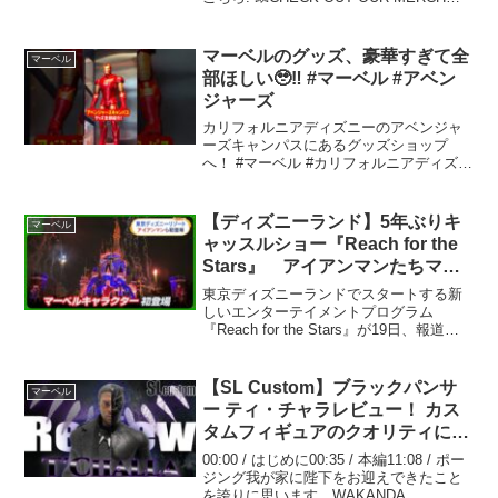
『アベンジャーズ／エンドゲーム』後の
世界―。アスガルドの王として、そして
宇宙を救うヒーローとして、家族や恋...
マーベルのグッズ、豪華すぎて全
マーベル
部ほしい🥹‼️ #マーベル #アベン
ジャーズ
カリフォルニアディズニーのアベンジャ
ーズキャンパスにあるグッズショップ
へ！ #マーベル #カリフォルニアディズニ
ー #アベンジャーズキャンパス #アベンジ
ャーズ #アメリカディズニー #マーベル女
子 #ガーディアンズオブギャラクシー #ガ
【ディズニーランド】5年ぶりキ
マーベル
ー...
ャッスルショー『Reach for the
Stars』 アイアンマンたちマー
ベルキャラクターが初登場
東京ディズニーランドでスタートする新
しいエンターテイメントプログラム
『Reach for the Stars』が19日、報道陣
に公開され、同パークで初めてのキャラ
クターが登場しました。（9月20日放送
『Oha!4 NEWS LIVE』より）...
【SL Custom】ブラックパンサ
マーベル
ー ティ・チャラレビュー！ カス
タムフィギュアのクオリティに感
動･･･ / T’Challa
00:00 / はじめに00:35 / 本編11:08 / ポー
Unboxing&Review
ジング我が家に陛下をお迎えできたこと
を誇りに思います。WAKANDA