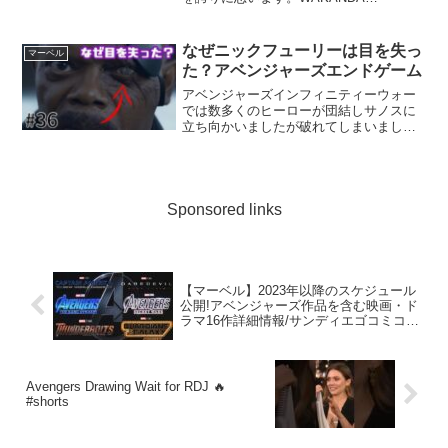
FOREVERチャンネル登録、高評価、コ
メントよろしくです!!◆トレジャートイズ
ティ・チャラ販売ページ-...
なぜニックフューリーは目を失っ
マーベル
た？アベンジャーズエンドゲーム
アベンジャーズインフィニティーウォー
では数多くのヒーローが団結しサノスに
立ち向かいましたが破れてしまいまし
た。そして指パッチンにより半数のヒー
ローは消えていき、ロキやヘイムダルの
ようにサノスの手で直接殺されてしまっ
たキャラクターもいました。...
Sponsored links
【マーベル】2023年以降のスケジュール
公開!アベンジャーズ作品を含む映画・ド
ラマ16作詳細情報/サンディエゴコミコン
2022年【mcu/ssu】
Avengers Drawing Wait for RDJ 🔥
#shorts