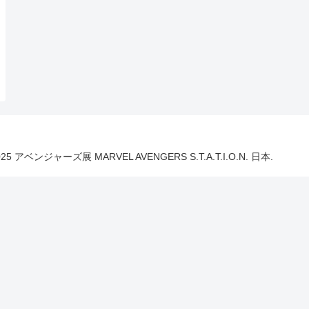
025 アベンジャーズ展 MARVEL AVENGERS S.T.A.T.I.O.N. 日本.