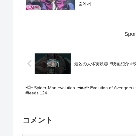
중에서
Spon
最凶の人体実験😨 #映画紹介 #映画
•💥• Spider-Man evolution •❤️‍🩹• Evolution of Avenger
#feeds 124
コメント