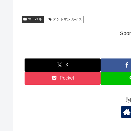
マーベル
アントマン ルイス
Spon
X
Pocket
翔