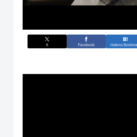
X
Facebook
Hatena Bookma