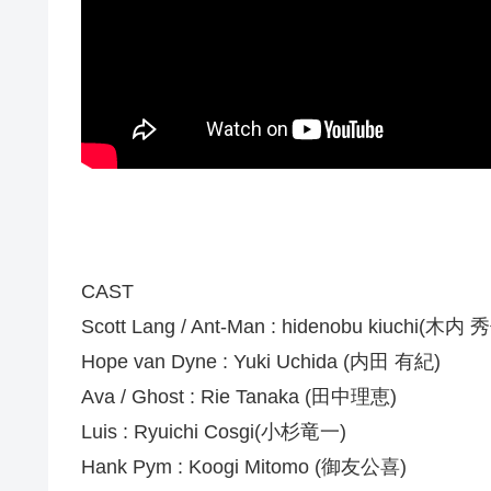
CAST
Scott Lang / Ant-Man : hidenobu kiuchi(木内 
Hope van Dyne : Yuki Uchida (内田 有紀)
Ava / Ghost : Rie Tanaka (田中理恵)
Luis : Ryuichi Cosgi(小杉竜一)
Hank Pym : Koogi Mitomo (御友公喜)