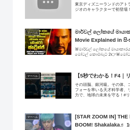
東京ディズニーランドのアト
ジオのキャラクターで初登場
මාර්වල් ලෝකයේ මායාකා
マーベル
Movie Explained in සි
🚨මාර්වල් ලෝකයේ මායාකාරයා 
මෝටල් කොම්බැට් 2👉🚨මෝටල
【5秒でわかる！F4｜
マーベル
その頭脳、銀河級。その体、
フォーを率いる天才科学者、
力で、地球の未来を守る！#リー
[STAR ZOOM IN] THE l
マーベル
BOOM! Shakalaka♬ 1