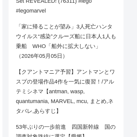
Set REVEALED! (76311) #lego
#legomarvel
「家に帰ることが望み」3人死亡ハンタ
ウイルス“感染”クルーズ船に日本人1人も
乗船 WHO「船外に拡大しない」
（2026年05月05日）
【クアントマニア予習】アントマンとワ
スプの登場作品4作を一気に復習！/アル
テミシネマ【antman, wasp,
quantumania, MARVEL, mcu, まとめ,ネ
タバレ,あらすじ】
53年ぶりの一歩前進 四国新幹線 国の
調査対象路線に選定【愛媛】