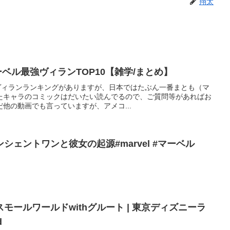
翔太
マーベル最強ヴィランTOP10【雑学/まとめ】
ベルヴィランランキングがありますが、日本ではたぶん一番まとも（マ
たキャラのコミックはだいたい読んでるので、ご質問等があればお
他の動画でも言っていますが、アメコ...
シェントワンと彼女の起源#marvel #マーベル
モールワールドwithグルート | 東京ディズニーラ
d