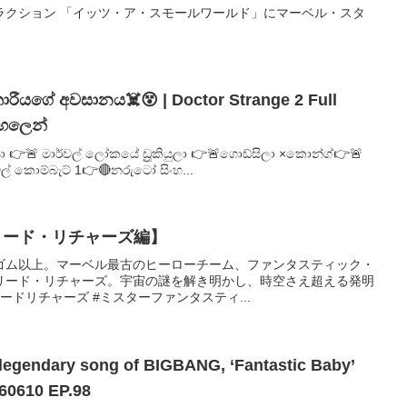
ラクション 「イッツ・ア・スモールワールド」にマーベル・スタ
！
රීයගේ අවසානය☠️😵 | Doctor Strange 2 Full
ංහලෙන්
👉🚨 මාර්වල් ලෝකයේ ඩ්‍රුකියුලා 👉🚨ගොඩ්සිලා ×කොන්ග්👉🚨
් කොම්බැට් 1👉🔴නරුටෝ සිංහ...
リード・リチャーズ編】
ゴム以上。マーベル最古のヒーローチーム、ファンタスティック・
リード・リチャーズ。宇宙の謎を解き明かし、時空さえ超える発明
ドリチャーズ #ミスターファンタスティ...
egendary song of BIGBANG, ‘Fantastic Baby’
60610 EP.98