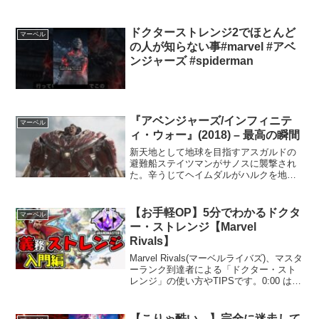
--------------...
ドクターストレンジ2でほとんど
マーベル
の人が知らない事#marvel #アベ
ンジャーズ #spiderman
『アベンジャーズ/インフィニテ
マーベル
ィ・ウォー』(2018) – 最高の瞬間
新天地として地球を目指すアスガルドの
避難船ステイツマンがサノスに襲撃され
た。辛うじてヘイムダルがハルクを地球
に逃がすもソーたちは全滅、ロキが隠し
持っていた四次元キューブからスペー
ス・ストーンが奪われる。パワー・スト
【お手軽OP】5分でわかるドクタ
マーベル
ーンと合わせ2つのインフィ...
ー・ストレンジ【Marvel
Rivals】
Marvel Rivals(マーベルライバズ)、マスタ
ーランク到達者による「ドクター・スト
レンジ」の使い方やTIPSです。0:00 はじ
めに0:41 Dr.ストレンジでやること1:09 コ
ンボ1:25 盾を使うタイミング1:54 E(ダー
ク...
【こりゃ酷い…】完全に迷走して