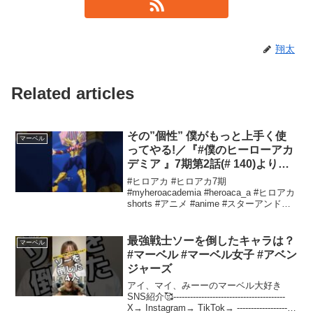
翔太
Related articles
その”個性” 僕がもっと上手く使
マーベル
ってやる!／『#僕のヒーローアカ
デミア 』7期第2話(# 140)より／
毎週土曜夕方5:30放送中
#ヒロアカ #ヒロアカ7期
#myheroacademia #heroaca_a #ヒロアカ
shorts #アニメ #anime #スターアンドス
トライプ #死柄木弔 #朴璐美 #内山昂輝
#shorts
最強戦士ソーを倒したキャラは？
マーベル
#マーベル #マーベル女子 #アベン
ジャーズ
アイ、マイ、みーーのマーベル大好き
SNS紹介🥰----------------------------------------
X→ Instagram→ TikTok→ ---------------------