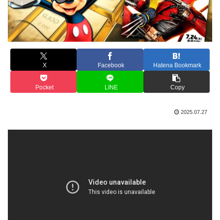
X
Facebook
Hatena Bookmark
Pocket
LINE
Copy
2025.07.27