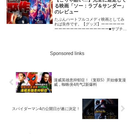
マーベル
る映画「ソー：ラブ＆サンダー」
のレビュー
たぶんハートフルコメディ映画としてみ
れば良作です。【グッズ】ーーーーーー
ーーーーーーーーーーーーーー■サブチャ
ンネル（プラモデル）■Twitter■楽曲提供
DELMO■メインBGM■連絡先
plagabu@gmail.com
Sponsored links
漫威英雄患抑郁症！《复联5》开始修复漫
威，蜘蛛侠4尚气2新爆料
スパイダーマン4の公開日が遂に決定！