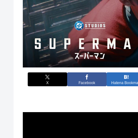
X
Facebook
Hatena Bookma