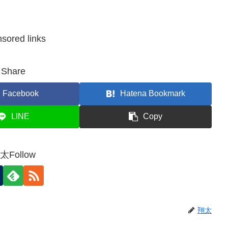
sored links
Share
Facebook
Hatena Bookmark
LINE
Copy
太Follow
翔太