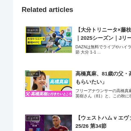
Related articles
【大分トリニータ×藤枝M
ニュース
｜2025シーズン｜Jリ
DAZNは無料でライブやハイラ
節 大分 1-1 ...
高橋真麻、81歳の父
ニュース
もらいたい」
フリーアナウンサーの高橋真麻
英樹さん（81）と、この秋に行き
【ウェストハム v エ
ニュース
25/26 第34節