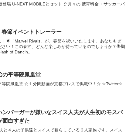
場 U-NEXT MOBILEとセットで 月々の 携帯料金 + サッカーパ
.
| 春節イベントトレーラー
🌟「Marvel Rivals」が、春節を祝いいたします。あなたもぜ
ださい！この春節、どんな楽しみが待っているのでしょうか？🌟期
of Dancin...
治の平等院鳳凰堂
院鳳凰堂 ☆１分間動画が京都プレスで掲載中！☆ ☆Twitter☆
ハンバーガーが嫌いなスイス人夫が人生初のモスバ
が面白すぎた
ry: スイス人夫と４人の子供達とスイスで暮らしている６人家族です。スイス