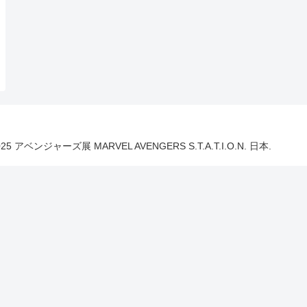
025 アベンジャーズ展 MARVEL AVENGERS S.T.A.T.I.O.N. 日本.