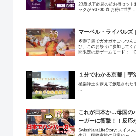
23歳以下必見の超お得セット新登
ックが ¥3700 ⚽️ お得に世界 ..
マーベル・ライバルズ 
ニュース
🌟獅子舞でガオガオごっつんこ！
ひ、このお祭りに参加してく
間限定の新ゲームモード：「Clash 
１分でわかる京都｜宇
ニュース
極楽浄土を夢見て創建された平等
...
これが日本か…母国の
ニュース
ーガーに衝撃！！反応
SwissNaraLifeSto
生活、国際家族の日常Vlog ...