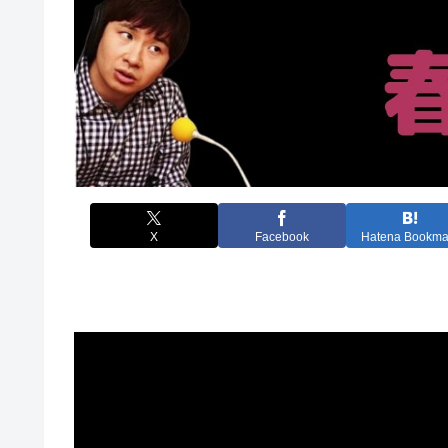
X
Facebook
Hatena Bookma