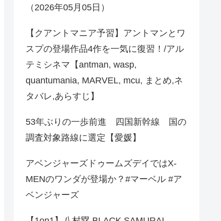
（2026年05月05日）
【クアントマニア予習】アントマンとワ
スプの登場作品4作を一気に復習！/アル
テミシネマ【antman, wasp,
quantumania, MARVEL, mcu, まとめ,ネ
タバレ,あらすじ】
53年ぶりの一歩前進 四国新幹線 国の
調査対象路線に選定【愛媛】
アベンジャーズドゥームズデイではX-
MENのワンダが登場か？#マーベル #ア
ベンジャーズ
【1on1】八村塁 BLACK SAMURAI