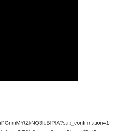
9iPGnmMYtZkNQ3IoBIPIA?sub_confirmation=1