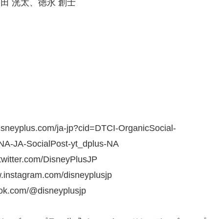
田 洸太、徳永 創士
plus.com/ja-jp?cid=DTCI-OrganicSocial-
NA-JA-SocialPost-yt_dplus-NA
ter.com/DisneyPlusJP
tagram.com/disneyplusjp​
.com/@disneyplusjp