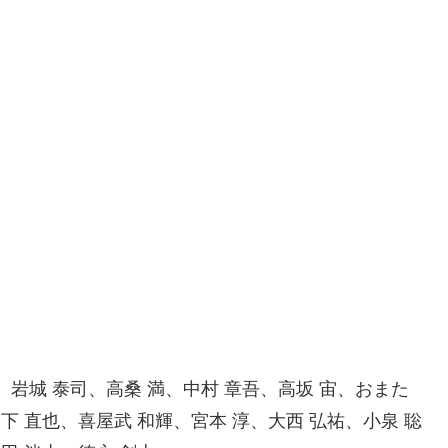
ち、岩城 泰司、高桑 満、中村 章吾、高坂 宙、おまた
下 直也、喜屋武 和輝、宮本 淳、大西 弘祐、小泉 聡