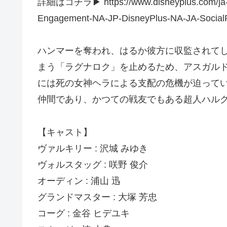
詳細はコチラ▶︎ https://www.disneyplus.com/ja-jp
Engagement-NA-JP-DisneyPlus-NA-JA-SocialP
ハンマーを奪われ、はるか彼方に収監されて
まう「ラグナロク」を止めるため、アスガル
には死の女神ヘラによる支配の危機が迫って
仲間であり、かつての戦友でもある超人ハル
【キャスト】
ヴァルキリー : 沢城 みゆき
ヴォルスタッグ : 咲野 俊介
オーディン : 浦山 迅
グランドマスター : 大塚 芳忠
コーグ : 金谷 ヒデユキ