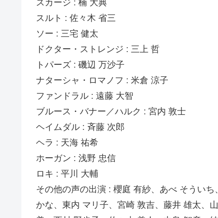
スカージ : 楠 大典
スルト : 佐々木 省三
ソー : 三宅 健太
ドクター・ストレンジ : 三上 哲
トパーズ : 磯辺 万沙子
ナターシャ・ロマノフ : 米倉 涼子
ファンドラル : 遠藤 大智
ブルース・バナー／ハルク : 宮内 敦士
ヘイムダル : 斉藤 次郎
ヘラ : 天海 祐希
ホーガン : 浅野 忠信
ロキ : 平川 大輔
その他の声の出演 : 櫻庭 有紗、あべ そうい
かな、東内 マリ子、宮崎 敦吉、藤井 雄太、山