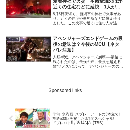
愛宕神社で火災 本殿全焼のほか
近くの住宅などに延焼 1人が逃
げる際にケガ (26/05/07 19:02)
5月6日夜遅く、新潟市の神社で火事があ
り、近くの住宅や事務所などに燃え移り
ました。この火事で近くに住む人が逃げ
る際に ...
アベンジャーズエンドゲームの最
ニュース
後の意味は？今後のMCU【ネタ
バレ注意】
人類半滅、アベンジャーズ崩壊──最後に
残されたのは、最強の絆。最強を超える
敵“サノス”によって、アベンジャーズのメ
ンバーを含む全宇宙の生命は、半分に消
し去られてしまった…。大切な家族や友
人を目の前で失い、絶望とともに地球に
とり残された３５億...
Sponsored links
俳句･水彩画･スプレーアートの3本立て!
放送500回を祝した3時間スぺシャル!
『プレバト!!』8/14(木)【TBS】