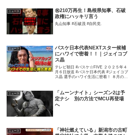
㊗️210万再生！島根県知事、石破
ニュース
政権にハッキリ言う
丸山知事 #石破茂 #自民党.
バスケ日本代表NEXTスター候補
ニュース
にハワイで密着！！｜ジェイコブ
ス晶
テレビ朝日 #バスケ☆FIVE ２０２５年４
月６日放送 #バスケ日本代表 #ジェイコブ
ス晶 選手のハワイ生活に密着！ ８月のア
ジア ...
「ムーンナイト」シーズン2は予
ニュース
定ナシ 別の方法でMCU再登場
へ
「神社燃えている」新潟市の古町
ニュース