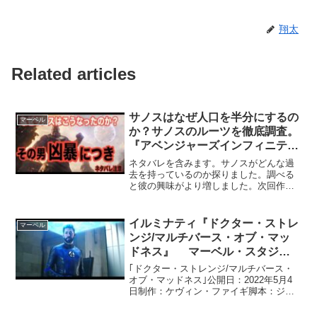
翔太
Related articles
サノスはなぜ人口を半分にするの
マーベル
か？サノスのルーツを徹底調査。
『アベンジャーズインフィニティ
ウォー』（ネタバレ注意）
ネタバレを含みます。サノスがどんな過
去を持っているのか探りました。調べる
と彼の興味がより増しました。次回作が
非常に楽しみです。コメントとチャンネ
ル登録お願いします。 関連動画▼アベ
ンジャーズ４考察B.A.R.F,.システムと
イルミナティ『ドクター・ストレ
マーベル
は？（ネタバレあ...
ンジ/マルチバース・オブ・マッ
ドネス』 マーベル・スタジ
オ 日本語吹き替え
｢ドクター・ストレンジ/マルチバース・
オブ・マッドネス｣公開日：2022年5月4
日制作：ケヴィン・ファイギ脚本：ジェ
イド・バートレット マイケル・ウ
ォルドロン原作：スタン・リー ス