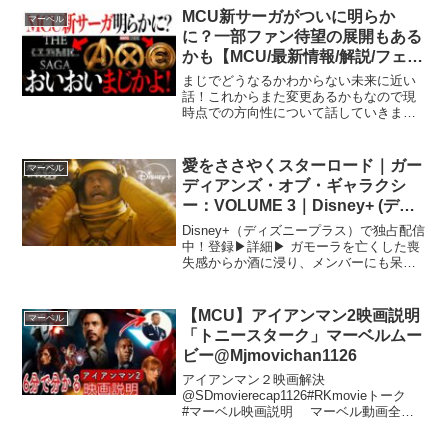
ティーヴ・ディッコ監督：サム・ライミ
MCU新サーガがついに明らか
マーベル
音楽：ダニー・エ...
に？一部ファン待望の展開もある
かも【MCU/最新情報/解説/フェー
ズ５】
まじでどうなるかわからない未来に近い
話！これからまた変更あるかもなので現
時点での方向性について話していきま
す！いろんなヒーローが絡み合っていく
のが見たいぞ！！----------------------------------
-------...
愛をささやくスターロード｜ガー
マーベル
ディアンズ・オブ・ギャラクシ
ー：VOLUME 3｜Disney+ (ディ
ズニープラス）
Disney+（ディズニープラス）で独占配信
中！登録▶︎詳細▶︎ ガモーラを亡くした喪
失感からか酒に浸り、メンバーにも呆れ
られるスター・ロード。ロケットの危機
を救うため再び立ち上がるが、そこに
2014年当時のガモーラが突如現れるので
【MCU】アイアンマン2映画説明
マーベル
あった。...
「トニースターク」マーベルムー
ビー@Mjmovichan1126
アイアンマン２映画解決
@SDmovierecap1126#RKmovieトーク
#マーベル映画説明 マーベル動画全て:
TikTok :
www.tiktok.com/@movies_short9shorts