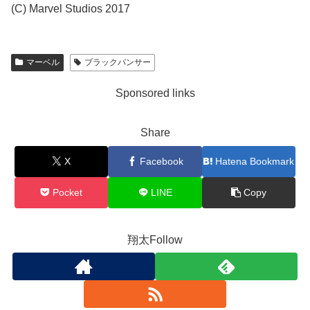
(C) Marvel Studios 2017
マーベル
ブラックパンサー
Sponsored links
Share
X
Facebook
Hatena Bookmark
Pocket
LINE
Copy
翔太Follow