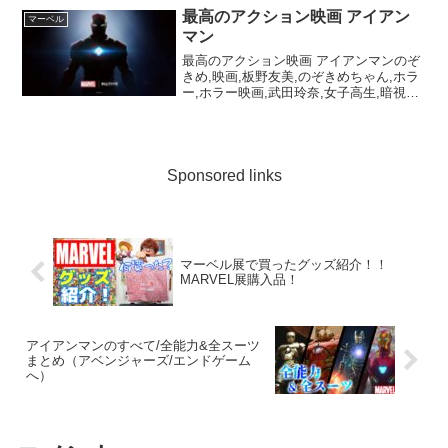
channel: insta...
最高のアクション映画 アイアン
マーベル
マン
最高のアクション映画 アイアンマンのぞ
きめ,映画,板野友美,のぞきめちゃん,ホラ
ー,ホラー映画,武田玲奈,女子高生,暗視カ
メラ,リアクション動画,白石隼也,入来茉
里,玉城裕規,吉田鋼太郎,三木康一郎
Sponsored links
マーベル展で買ったグッズ紹介！！
MARVEL展購入品！
アイアンマンのすべて/全能力&全スーツ
まとめ（アベンジャーズ/エンドゲーム
へ）