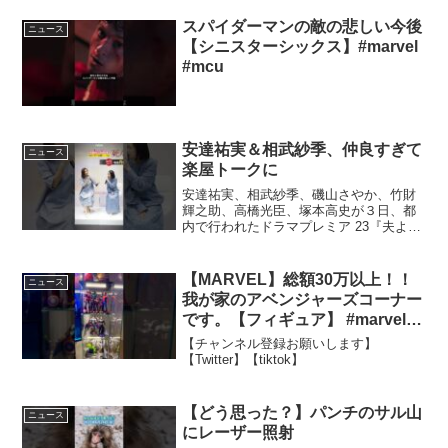
スパイダーマンの敵の悲しい今後
ニュース
【シニスターシックス】#marvel
#mcu
安達祐実＆相武紗季、仲良すぎて
ニュース
楽屋トークに
安達祐実、相武紗季、磯山さやか、竹財
輝之助、高橋光臣、塚本高史が３日、都
内で行われたドラマプレミア 23『夫よ、
死んで ...
【MARVEL】総額30万以上！！
ニュース
我が家のアベンジャーズコーナー
です。【フィギュア】 #marvel
#avengers #ironman #mcu
【チャンネル登録お願いします】
#marvelstudios #ゲーム
【Twitter】【tiktok】
【どう思った？】パンチのサル山
ニュース
にレーザー照射