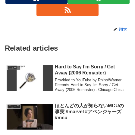
翔太
Related articles
Hard to Say I’m Sorry / Get
ニュース
Away (2006 Remaster)
Provided to YouTube by Rhino/Warner
Records Hard to Say I'm Sorry / Get
Away (2006 Remaster) · Chicago Chicago
16 ℗ 1982...
ほとんどの人が知らないMCUの
ニュース
事実 #marvel #アベンジャーズ
#mcu