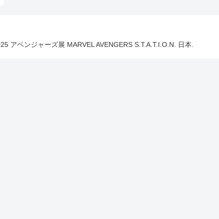
025 アベンジャーズ展 MARVEL AVENGERS S.T.A.T.I.O.N. 日本.