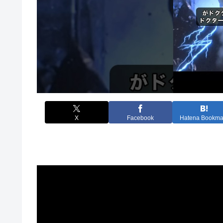
X
Facebook
Hatena Bookma