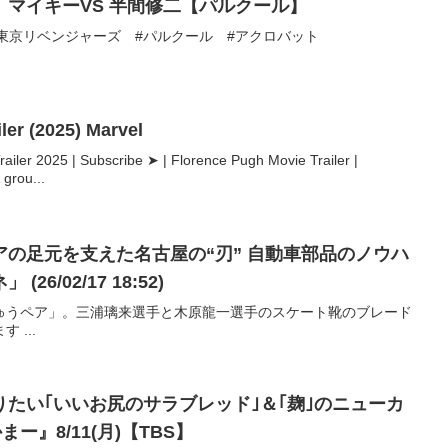
マイキーVS 半間修二【パルクール】
music】#東京リベンジャーズ #パルクール #アクロバット
er (2025) Marvel
railer 2025 | Subscribe ➤ | Florence Pugh Movie Trailer |
grou...
の足元を支えた名古屋の“刃” 自動車部品のノウハ
6/02/17 18:52)
ゅうペア」。三浦璃来選手と木原龍一選手のスケート靴のブレード
 ...
たい｢いいお尻のサラブレッド｣＆｢麹｣のニューカ
ー』8/11(月)【TBS】