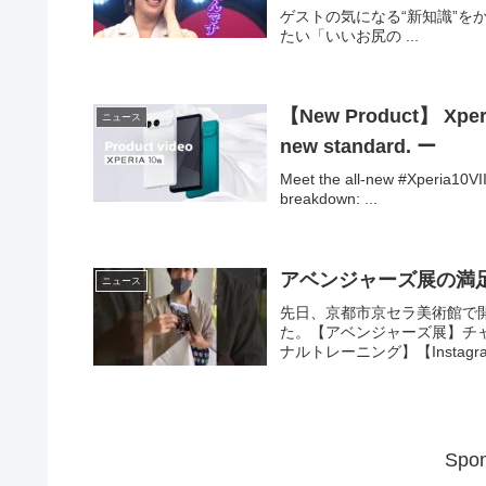
ゲストの気になる“新知識”を
たい「いいお尻の ...
【New Product】 Xperia 
ニュース
new standard. ー
Meet the all-new #Xperia10VII
breakdown: ...
アベンジャーズ展の満
ニュース
先日、京都市京セラ美術館で
た。【アベンジャーズ展】チ
ナルトレーニング】【Instagra
Spon