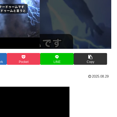
rk
Pocket
LINE
Copy
2025.08.29