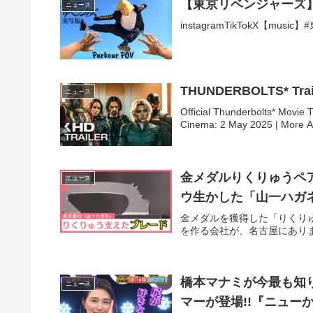
【東京リベンジャーズ】
ニュース
instagramTikTokX【
THUNDERBOLTS* Trail
ニュース
Official Thunderbolts* Movie T
Cinema: 2 May 2025 | More A 
金メダルりくりゅうペア
ニュース
ウ生かした「山一ハガネ」 (2
金メダルを獲得した「りくり
を作る会社が、名古屋にあります
橋本マナミが今最も知り
ニュース
マーが登場!!『ニューかま