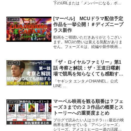
下のURLまたは「メンバーになる」ボタ
ンを ...
[マーベル] MCUドラマ配信予定
ニュース
作品を一挙公開！＃ディズニープ
ラス新作
動画をご視聴いただきありがとうござい
ます。MCUの勢いは衰える気配がありま
せん。フェーズ４は、続編や新作映画の
面で最も注目度の高い作品であり、ディ
ズニー・プラスでの存在感も大きくなっ
ています。今回は、これまでに判明して
「ザ・ロイヤルファミリー」第1
ニュース
いる配信予定または制作...
話 考察と解説：ザ・王道日曜劇
場で競馬を知らなくても感動する
ファミリー物語！目黒蓮の役は耕
「ヤギシタ エンタメCHANNEL」公式
造の子か孫だろう
LINE ...
マーベル映画を観る順番は？フェ
ニュース
ーズ３までの２３作品の概要とス
トーリーへの重要度まとめ
ブログで読みたい人はコチラ↓↓↓最近の映
画界を沸かせている「アベンジャーズ」
シリーズ。アメコミヒーロー達の活躍を