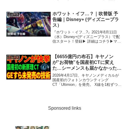
描いた関連作品が非常に多く、「アベン
ジャーズ」関連作品は全部で20作品以
上！今後も盛り上がる事間違いナシのマ
ホワット・イフ…？｜吹替版 予
ニュース
ーベル映画ですが、過...
告編｜Disney+ (ディズニープラ
ス）
『ホワット・イフ...?』2021年8月11日
（水）Disney+(ディズニープラス）で配
信スタート！登録▶︎ 詳細はコチラ▶︎マー
ベル・スタジオが贈る初のアニメーショ
ン作品。『アベンジャーズ／エンドゲー
ム』ぶりにアベンジャーズが集結！ヒ
【6655億円の布石】キヤノン
ニュース
ー...
が”お荷物”を国産初CTに変え
た…シーメンスも届かなかった技
術とは
2026年4月17日、キヤノンメディカルが
国産初のフォトンカウンティング
CT「Ultimion」を発売。 X線を1粒ずつ数
える新原理 ...
Sponsored links