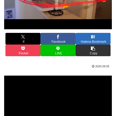
X
Facebook
Hatena Bookmark
Pocket
LINE
Copy
2025.09.05