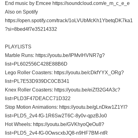
End music by Emcee https://soundcloud.com/e_m_c_e_e
Also on Spotify
https://open.spotify.com/track/1oLVUbMcKh1YbetqDK7ka1
?si=8bed4f7e35214332
PLAYLISTS
Marble Runs: https://youtu.be/IPMvlHVNR7g?
list=PL602556C428E88B6D
Lego Roller Coasters: https://youtu.be/cDkfYYX_ORg?
list=PL7E53D939DC0CB341
Knex Roller Coasters: https://youtu.be/eiZf32G4A3c?
list=PLD3F47DEACC71D322
Stop Motion Animations: https://youtu.be/gLnDkw1Z1YI?
list=PLD5_2v4-fG-1R6Sw2T6C-8y0v-qpzBJo0
Hot Wheels: https://youtu.be/GVKhyoQeOu8?
list=PLD5_2v4-fG-0OwscxbJQ8-n9HF7BM-ntR