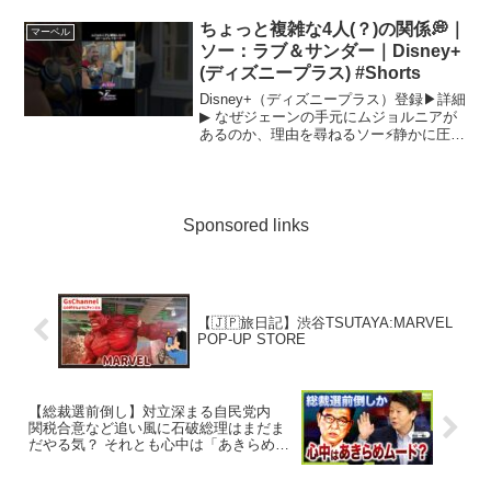
ちょっと複雑な4人(？)の関係💭｜
マーベル
ソー：ラブ＆サンダー｜Disney+
(ディズニープラス) #Shorts
Disney+（ディズニープラス）登録▶︎詳細
▶︎ なぜジェーンの手元にムジョルニアが
あるのか、理由を尋ねるソー⚡️静かに圧を
かけてくるのは…ディズニープラス公式
Website▶︎ディズニープラス公式 X（旧
Twitter）▶︎ディズニープ...
Sponsored links
【🇯🇵旅日記】渋谷TSUTAYA:MARVEL
POP-UP STORE
【総裁選前倒し】対立深まる自民党内
関税合意など追い風に石破総理はまだま
だやる気？ それとも心中は「あきらめモ
ード」？ 党幹部の“ドミノ辞任”は逆風
（2025年9月5日）