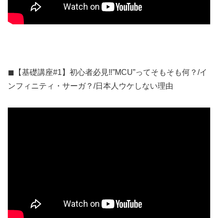
◼︎【基礎講座#1】初心者必見‼”︎MCU”ってそもそも何？/イ
ンフィニティ・サーガ？/日本人ウケしない理由