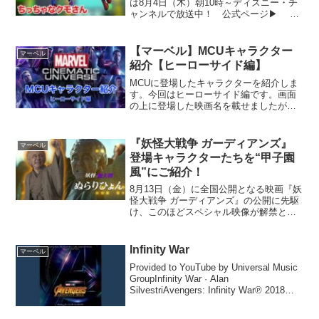
は8月4日（木）朝10時～ディズニー・チ
ャンネルで放送中！ 公式ページ▶ マ
ーベル・ヒーローたちのアニメーション
を、もっと楽しもう！ マーベルHQ ▶
少年ピーターは、友だちのグウェンやマ
【マーベル】MCUキャラクター
マーベル
イルスと、スパ...
紹介【ヒーローサイド編】
MCUに登場したキャラクターを紹介しま
す。今回はヒーローサイド編です。画面
の上に登場した映画名を載せましたが、
少しだけの登場は載せていません。ネタ
バレは少なめです。
『妖怪大戦争 ガーディアンズ』
マーベル
登場キャラクターたちを“甲子園
風”にご紹介！
8月13日（金）に全国公開となる映画『妖
怪大戦争 ガーディアンズ』の公開に先駆
け、このほどスペシャル映像が解禁とり
ました。映画のストーリーや個性的なキ
ャラクターたちを、ウグイス嬢のアナウ
ンスや解説の形式で紹介する“甲子園風”の
Infinity War
マーベル
映像となってい...
Provided to YouTube by Universal Music
GroupInfinity War · Alan
SilvestriAvengers: Infinity War℗ 2018
Marvel Music Inc.R...