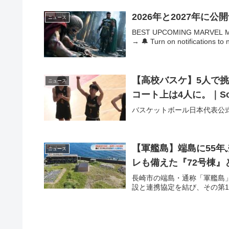
2026年と2027年に
ニュース
BEST UPCOMING MARVEL MOV
→ 🔔 Turn on notifications to 
【高校バスケ】5人で挑
ニュース
コート上は4人に。｜Sof
バスケットボール日本代表公式Twit
【軍艦島】端島に55年
ニュース
レも備えた『72号棟』
長崎市の端島・通称「軍艦島
設と連携協定を結び、その第1弾 