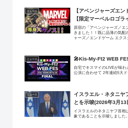
【アベンジャーズエン
ニュース
【限定マーベルロゴラ
原宿の「アベンジャーズ／エン
きました！！既に品薄の気配
ャーズ／エンドゲーム エクスク
🎤Kis-My-Ft2 WEB F
ニュース
自宅でキスマイのLIVEが味わえる「Ki
公演に合わせて 2年連続5大ドーム
イスラエル・ネタニヤ
ニュース
とを示唆(2026年3月13
イスラエルのネタニヤフ首相
象であることを示唆しました