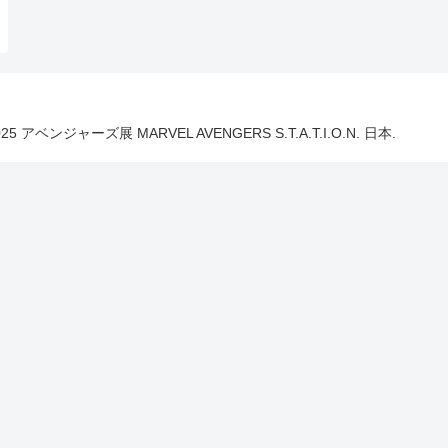
025 アベンジャーズ展 MARVEL AVENGERS S.T.A.T.I.O.N. 日本.