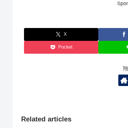
Spon
X
Pocket
翔
Related articles