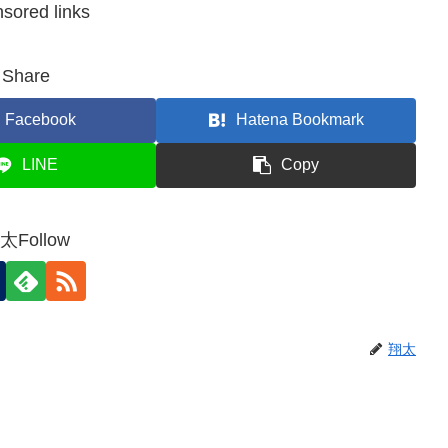
sored links
Share
Facebook
Hatena Bookmark
LINE
Copy
太Follow
翔太