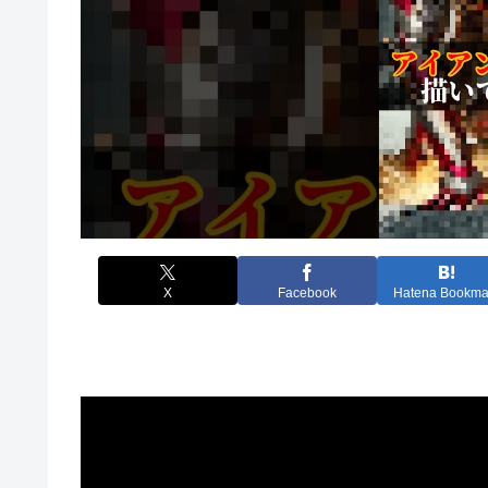
X
Facebook
Hatena Bookma