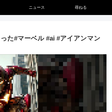
ニュース
尋ねる
た#マーベル #ai #アイアンマン