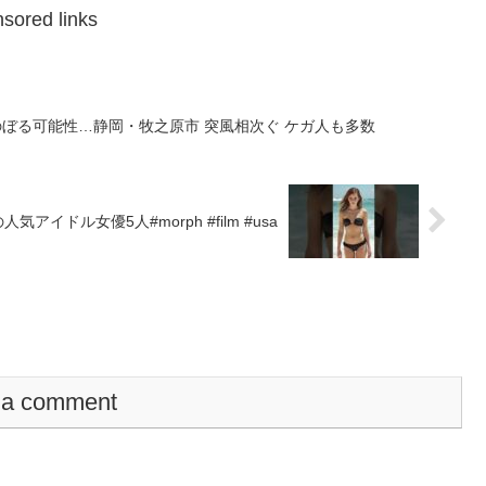
sored links
【台風15号】建物被害は3桁にのぼる可能性…静岡・牧之原市 突風相次ぐ ケガ人も多数
アイドル女優5人#morph #film #usa
 a comment