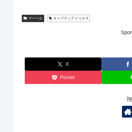
マーベル
キャプテンアメリカ 4
Spon
X
Pocket
翔