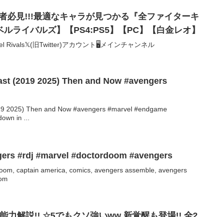
s】初心者必見!!!最適なキャラが見つかる『全ファイターキ
ルライバルズ】【PS4:PS5】【PC】【白金レオ】
Rivals𝕏(旧Twitter)アカウント🖥️メインチャンネル
st (2019 2025) Then and Now #avengers
19 2025) Then and Now #avengers #marvel #endgame
own in ...
ers #rdj #marvel #doctordoom #avengers
oom, captain america, comics, avengers assemble, avengers
oom
ラ能力解説!! ☆5でもクソ強いww 新覚醒も登場!! 全2