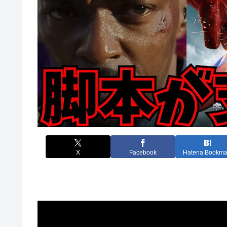
X
Facebook
Hatena Bookma