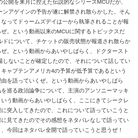
の公開を来月に控えた伝説的なシリーズMCUだが、
ーンアゲインの予告が遂に解禁され散らかした。そん
となってドゥームズデイは一から執筆されることが報
ぜ。という動画以来のMCUに関するトピックスだ
ルドについて、チケットの販売状態が報道され散らか
るぜ。という動画からあいやしばらく、ドクタースト
場しないことが確定したので、それについて話してい
、キャプテンアメリカ4の予算が低予算であるという
理由を語っていくぜ。という動画からあいやしばら
品を巡る政治論争について、主演のアンソニーマッキ
という動画からあいやしばらく、ここにきてシークレ
態に突入してきたので、これについて語っていこうと
際に見てきたのでその感想をネタバレなしで語ってい
く、今回はネタバレ全開で語っていこうと思うぜ！