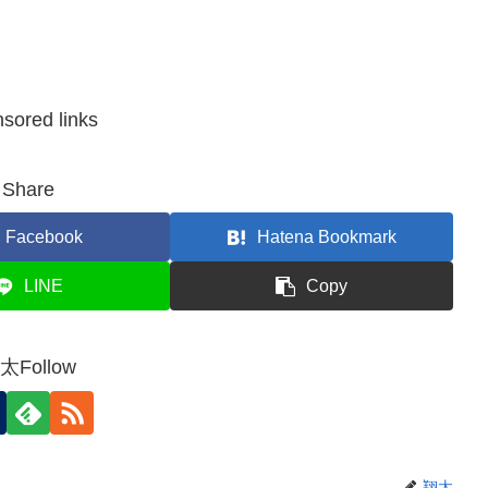
sored links
Share
Facebook
Hatena Bookmark
LINE
Copy
太Follow
翔太