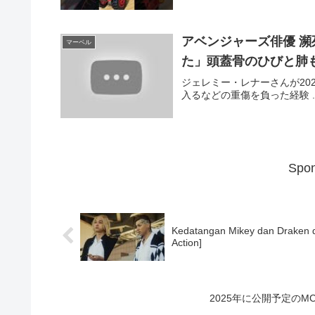
アベンジャーズ俳優 
マーベル
た」頭蓋骨のひびと肺
ジェレミー・レナーさんが20
入るなどの重傷を負った経験 ..
Spon
Kedatangan Mikey dan Draken d
Action]
2025年に公開予定のM