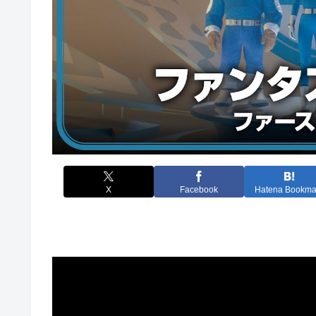
X
Facebook
Hatena Bookma