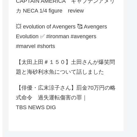
CAPTAIN AMERICA キャプテンアメリ
カ NECA 1/4 figure review
💥 evolution of Avengers 🥰 Avengers
Evolution ✅️ #ironman #avengers
#marvel #shorts
【太田上田＃１５０】土田さんが爆笑問
題と海砂利水魚について話しました
【俳優・広末涼子さん】罰金70万円の略
式命令 過失運転傷害の罪｜
TBS NEWS DIG