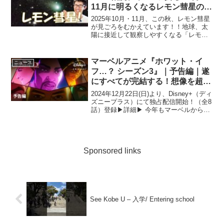
11月に明るくなるレモン彗星の魅
力を解説！！レモン彗星ってな
2025年10月・11月、この秋、レモン彗星
に？いつ・どこに見える？・スマ
が見ごろをむかえています！！地球、太
陽に接近して観察しやすくなる「レモン
ホでも撮れる！
彗星」 ...
マーベルアニメ『ホワット・イ
ニュース
フ…？ シーズン3』｜予告編｜遂
にすべてが完結する！想像を超え
た驚くべき“もうひとつの物語”を
2024年12月22日(日)より、Disney+（ディ
最後まで見届けよう｜Disney+
ズニープラス）にて独占配信開始！（全8
話）登録▶︎詳細▶︎ 今年もマーベルから８
(ディズニープラス）
日間に渡る“クリスマスプレゼント”ついに
迎える、“もしもの物語”最終シーズン！世
界中に衝撃と感動を巻き起こ...
Sponsored links
See Kobe U – 入学/ Entering school