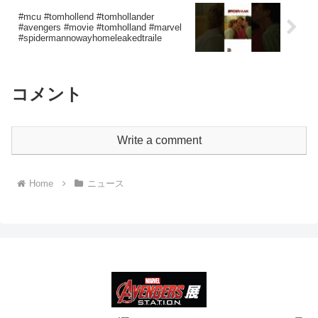
#mcu #tomhollend #tomhollander
#avengers #movie #tomholland #marvel
#spidermannowayhomeleakedtraile
コメント
Write a comment
Home
ニュース