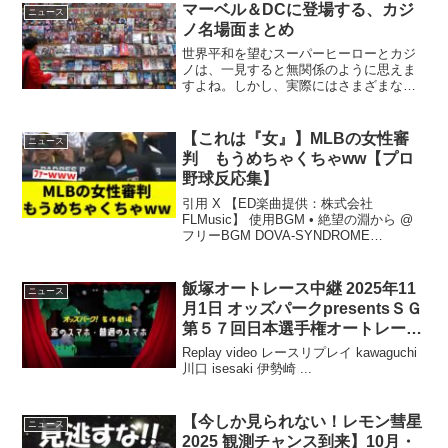
帰属致します。#mcu #スパイダーマン #
マーベル＆DCに登場する、カジ
ニュース
デッドプール #...
ノ名場面まとめ
世界平和を望むスーパーヒーローとカジ
ノは、一見すると無関係のように思えま
すよね。しかし、実際にはさまざまな名
場面において、物語の重要な転換点やキ
ャラクター描写の鍵として、カジノを巧
みに活用しています。華やかさと危険が
【これは『女』】MLBの女性審
ニュース
共存するカジノという空間...
判 もうめちゃくちゃww【プロ
野球反応集】
引用 X 【ED楽曲提供：株式会社
FLMusic】 使用BGM • 絶望の淵から @
フリーBGM DOVA-SYNDROME
OFFICIAL You... #プロ ...
飯塚オートレース中継 2025年11
ニュース
月1日 オッズパークpresentsＳＧ
第５７回日本選手権オートレー
ス 4日目
Replay video レースリプレイ kawaguchi
川口 isesaki 伊勢崎 ...
【今しか見られない！レモン彗星
ニュース
2025 観測チャンス到来】10月・