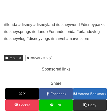
#florida #disney #disneyland #disneyworld #disneyparks
#disneysprings #orlando #orlandoflorida #orlandovlog
#disneyvlog #disneyvlogs #marvel #marvelstore
ニュース
marvelショップ
Sponsored links
Share
X
Facebook
Hatena Bookmark
Pocket
LINE
Copy