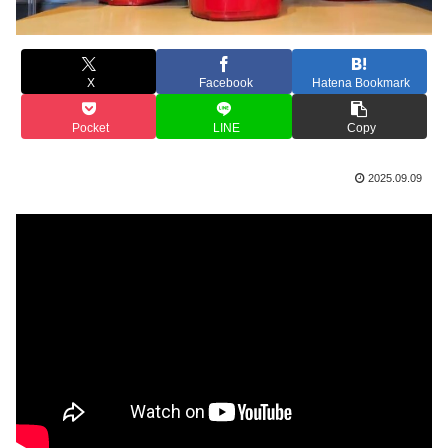
X
Facebook
Hatena Bookmark
Pocket
LINE
Copy
2025.09.09