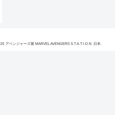
025 アベンジャーズ展 MARVEL AVENGERS S.T.A.T.I.O.N. 日本.