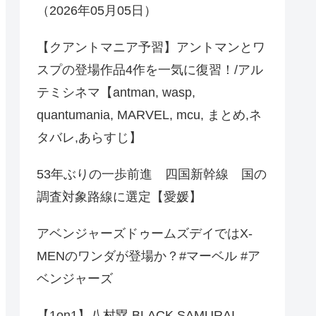
（2026年05月05日）
【クアントマニア予習】アントマンとワ
スプの登場作品4作を一気に復習！/アル
テミシネマ【antman, wasp,
quantumania, MARVEL, mcu, まとめ,ネ
タバレ,あらすじ】
53年ぶりの一歩前進 四国新幹線 国の
調査対象路線に選定【愛媛】
アベンジャーズドゥームズデイではX-
MENのワンダが登場か？#マーベル #ア
ベンジャーズ
【1on1】八村塁 BLACK SAMURAI