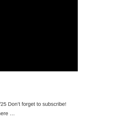
/25 Don’t forget to subscribe!
here …