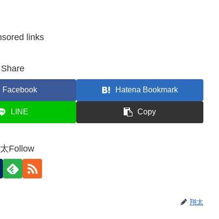
sored links
Share
Facebook
Hatena Bookmark
LINE
Copy
太Follow
翔太