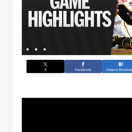
X
Facebook
Hatena Bookma