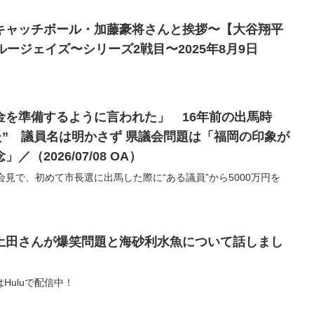
キャッチボール・加藤豪将さんと挨拶〜【大谷翔平
ルージェイズ〜シリーズ2戦目〜2025年8月9日
金を準備するように言われた」 16年前の出馬時
明かさず 県議会問題は「福岡の印象が
悪くなるニュースで残念」／（2026/07/08 OA）
会見で、初めて市長選に出馬した際に“ある議員”から5000万円を
。
土田さんが爆笑問題と海砂利水魚について話しまし
Huluで配信中！