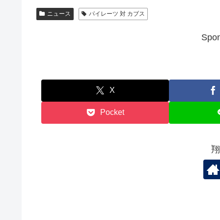
ニュース
パイレーツ 対 カブス
Spon
X
Pocket
翔