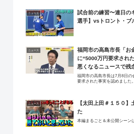
試合前の練習〜連日の
ニュース
選手】vsトロント・ブ
福岡市の高島市長「お
ニュース
に“5000万円要求された” 議員名は
福岡市の高島市長は7月8日の
要求された事実を認めました
【太田上田＃１５０】
ニュース
た
本編まるごと＆未公開シーンは