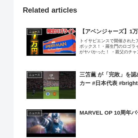
Related articles
【アベンジャーズ】1
ニュース
トイサピエンスで開催された
ボックス！・羅生門のロゴラ
がヤバかった！ ・親父のチャンネ
三笘薫 が「完敗」を認
ニュース
カー #日本代表 #bright
MARVEL OP 10周
ニュース