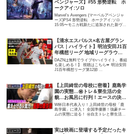
ベンジャーズ】#55 形勢逆転 ホ
ークアイ:ソロ
Marvel’s Avengers (マーベルアベンジャ
ーズ)PS4 形勢逆転 ホークアイ:ソロ
15:05〜モニカ戦新たに追加された新ヴィ
ランセクターの「形勢逆転」をソロでプ
レイ#マーベルアベンジャーズ
#MarvelsAvengers #形...
【清水エスパルス×名古屋グラン
ニュース
パス｜ハイライト】明治安田J1百
年構想リーグ 地域リーグラウン
ド WEST第12節｜2026｜Jリーグ
DAZNは無料でライブやハイライト、番組
も楽しめる！】 視聴はこちら⏩️ 明治安田
J1百年構想リーグ第12節 ...
【上田綺世の母校に密着】鹿島学
ニュース
園の実態…㊙︎トレ＆寮生活の全
貌…お風呂に行列！エースの決意
【鍛え上げる人間力】｜名門のオ
W杯日本代表入り！上田綺世の母校「鹿
キテ！鹿島学園高校編 エピソー
島学園」に潜入！ 全国準優勝！強豪チー
ムの実態に迫る！ ㊙︎自主トレと寮生活に
ド③
密着！
実は映画に登場する予定だったキ
ニュース