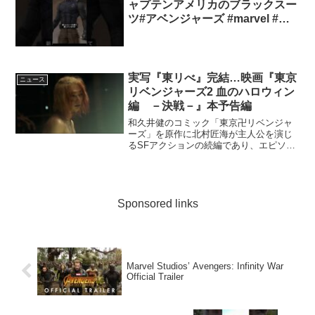
ャプテンアメリカのブラックスー
ツ#アベンジャーズ #marvel #ア
メコミ
実写『東リべ』完結…映画『東京
ニュース
リベンジャーズ2 血のハロウィン
編 －決戦－』本予告編
和久井健のコミック「東京卍リベンジャ
ーズ」を原作に北村匠海が主人公を演じ
るSFアクションの続編であり、エピソー
ド「血のハロウィン編」を2部作で描いた
後編。北村のほか、山田裕貴、杉野遥
亮、今田美桜、永山絢斗、村上虹郎、高
杉真宙、吉沢亮らが共演...
Sponsored links
Marvel Studios’ Avengers: Infinity War
Official Trailer