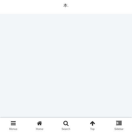
本.
Menus
Home
Search
Top
Sidebar