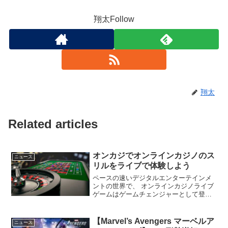
翔太Follow
翔太
Related articles
オンカジでオンラインカジノのス
ニュース
リルをライブで体験しよう
ペースの速いデジタルエンターテインメ
ントの世界で、 オンラインカジノライブ
ゲームはゲームチェンジャーとして登場
しました。完全に没入型のリアルタイム
体験を提供し、本物のディーラー、本物
のテーブル、ライブのやり取りなど、伝
【Marvel’s Avengers マーベルア
ニュース
統的なカジノの雰囲気...