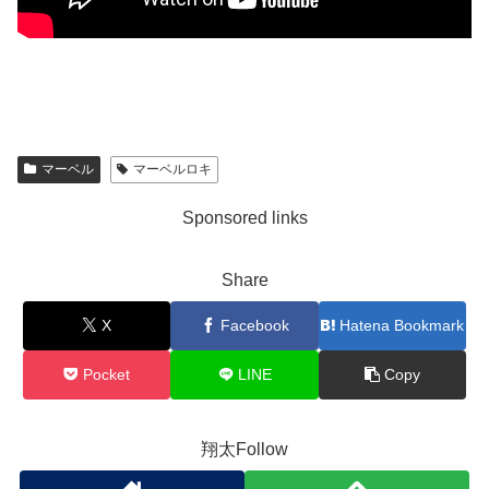
マーベル
マーベルロキ
Sponsored links
Share
X
Facebook
Hatena Bookmark
Pocket
LINE
Copy
翔太Follow