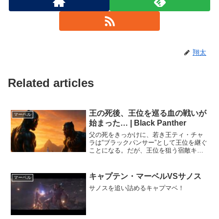
翔太
Related articles
王の死後、王位を巡る血の戦いが
マーベル
始まった… | Black Panther
父の死をきっかけに、若き王ティ・チャ
ラは“ブラックパンサー”として王位を継ぐ
ことになる。だが、王位を狙う宿敵キル
モンガーが現れ、ワカンダ王国は分裂の
危機に陥る。伝統と未来、家族と復讐──
そして国の運命を決める壮絶な戦いが始
キャプテン・マーベルVSサノス
マーベル
まる。 世界を震撼...
サノスを追い詰めるキャプマベ！