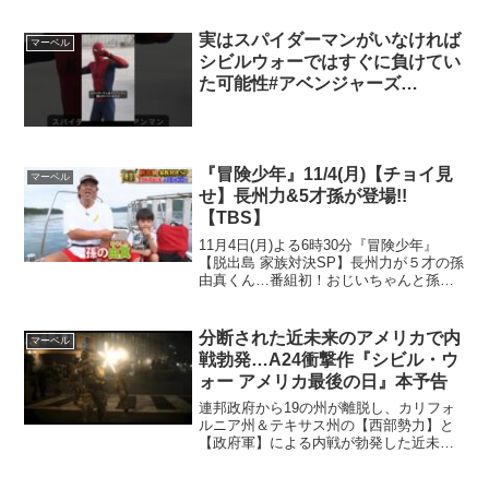
実はスパイダーマンがいなければ
マーベル
シビルウォーではすぐに負けてい
た可能性#アベンジャーズ
#marvel
『冒険少年』11/4(月)【チョイ見
マーベル
せ】長州力&5才孫が登場!!
【TBS】
11月4日(月)よる6時30分『冒険少年』
【脱出島 家族対決SP】長州力が５才の孫
由真くん…番組初！おじいちゃんと孫が
ペアで参戦！対するは鈴木奈々＆義理の
姉！大人気の双子芸人ザ・たっち▽長州
ファミリーにトラブル発生！撮影続行不
分断された近未来のアメリカで内
マーベル
能の事態に…！...
戦勃発…A24衝撃作『シビル・ウ
ォー アメリカ最後の日』本予告
連邦政府から19の州が離脱し、カリフォ
ルニア州＆テキサス州の【西部勢力】と
【政府軍】による内戦が勃発した近未来
のアメリカを舞台に、首都ワシントン
D.C.へと向かう戦場カメラマンの姿を追