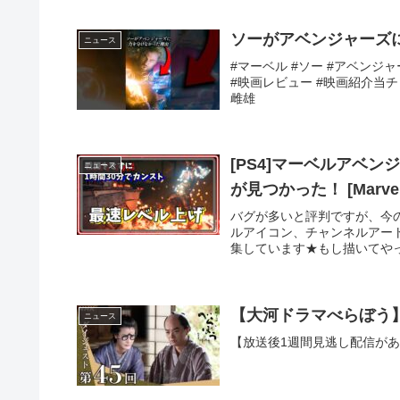
ソーがアベンジャーズ
ニュース
#マーベル #ソー #アベンジ
#映画レビュー #映画紹介当チ
雌雄
[PS4]マーベルアベ
ニュース
が見つかった！ [Marvel’s
バグが多いと評判ですが、今
ルアイコン、チャンネルアー
集しています★もし描いてやっ
【大河ドラマべらぼう】
ニュース
【放送後1週間見逃し配信があり