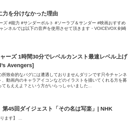
に力を分けなかった理由
ャーズ #能力 #サンダーボルト #ソーラブ＆サンダー #映画おすすめ
ャンネルでは以下の音声を使用させて頂きます・VOICEVOX:剣崎
ンジャーズ 1時間30分でレベルカンスト最速レベル上げ
 Avengers]
の所致命的なバグには遭遇しておりませんダリンです只今チャンネ
ト、動画内のキャラアイコンなどのイラストを描いてくれる方を募
てもええよ？という方がいらっしゃいました...
第45回ダイジェスト「その名は写楽」| NHK
ます】 ...