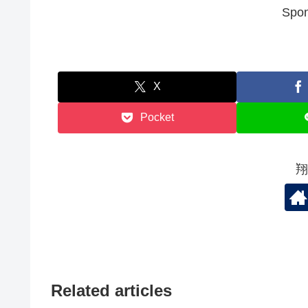
Spon
X
Pocket
翔
Related articles