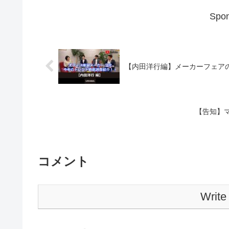
Spon
【内田洋行編】メーカーフェア
【告知】
コメント
Write