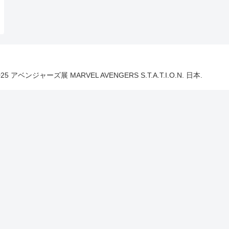
025 アベンジャーズ展 MARVEL AVENGERS S.T.A.T.I.O.N. 日本.