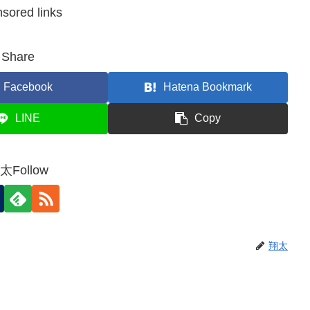
sored links
Share
Facebook
Hatena Bookmark
LINE
Copy
太Follow
翔太