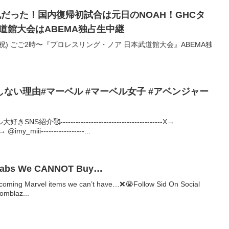
也だった！国内復帰初試合は元日のNOAH！GHCタ
武道館大会はABEMA独占生中継
(木祝) ごご2時〜『プロレスリング・ノア 日本武道館大会』ABEMA独
ない理由#マーベル #マーベル女子 #アベンジャー
----------------------------------------X→
imy_miii-----------------...
llabs We CANNOT Buy…
upcoming Marvel items we can’t have…❌😭Follow Sid On Social
omblaz...