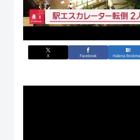
X
Facebook
Hatena Bookma