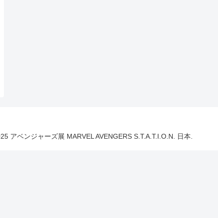
025 アベンジャーズ展 MARVEL AVENGERS S.T.A.T.I.O.N. 日本.