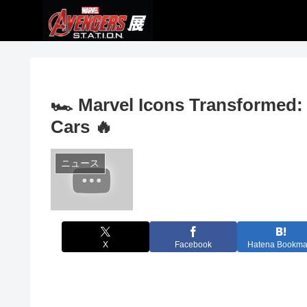
🏎️ Marvel Icons Transformed:
Cars 🔥
ニュース
X
Facebook
Hatena Bookma