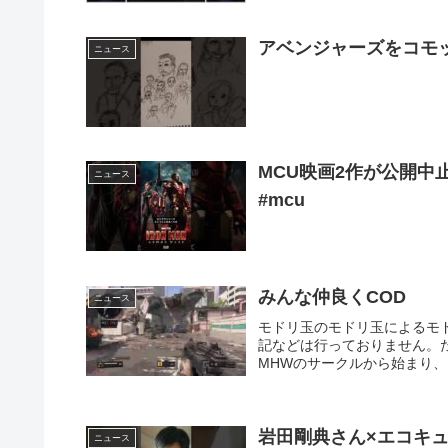
アベンジャーズをコモ
ニュース
MCU映画2作が公開中止
ニュース
#mcu
みんな仲良くCOD
ニュース
モドリ玉のモドリ玉によるモ
記などは行っておりません。
MHWのサークルから始まり、
岩田剛典さん×エコキ
ニュース