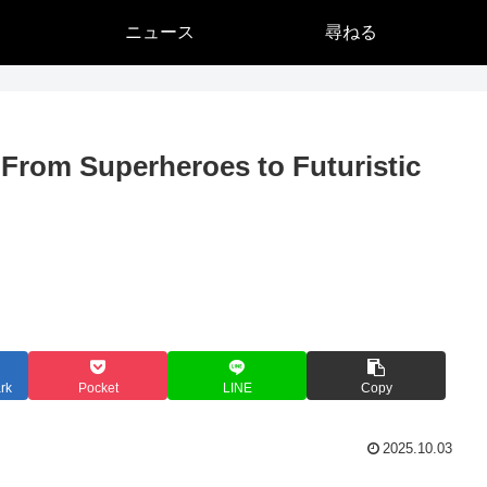
ニュース
尋ねる
 From Superheroes to Futuristic
rk
Pocket
LINE
Copy
2025.10.03