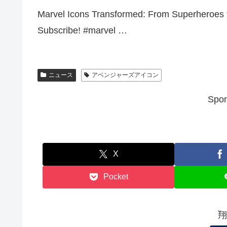
Marvel Icons Transformed: From Superheroes to
Subscribe! #marvel …
ニュース
アベンジャーズアイコン
Spon
X
Pocket
翔