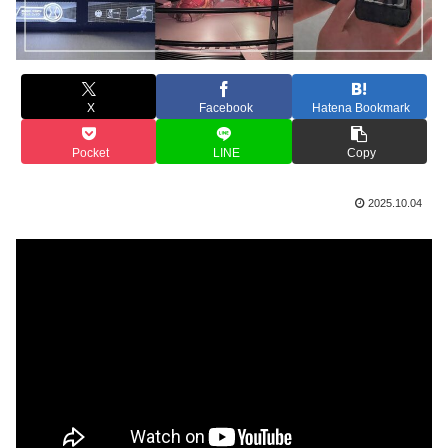
X
Facebook
Hatena Bookmark
Pocket
LINE
Copy
2025.10.04