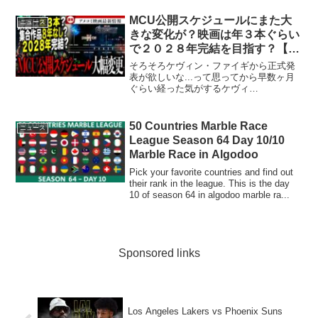
たです！
MCU公開スケジュールにまた大
ニュース
きな変化が？映画は年３本ぐらい
で２０２８年完結を目指す？【ア
ベンジャーズ/アメコミ/マーベル/
そろそろケヴィン・ファイギから正式発
アイアンマン/スパイダーマン】
表が欲しいな...って思ってから早数ヶ月
ぐらい経った気がするケヴィ
ン〜〜〜！！早く来てくれぇええええ
え！--------------------------------------------------...
50 Countries Marble Race
ニュース
League Season 64 Day 10/10
Marble Race in Algodoo
Pick your favorite countries and find out
their rank in the league. This is the day
10 of season 64 in algodoo marble ra...
Sponsored links
Los Angeles Lakers vs Phoenix Suns