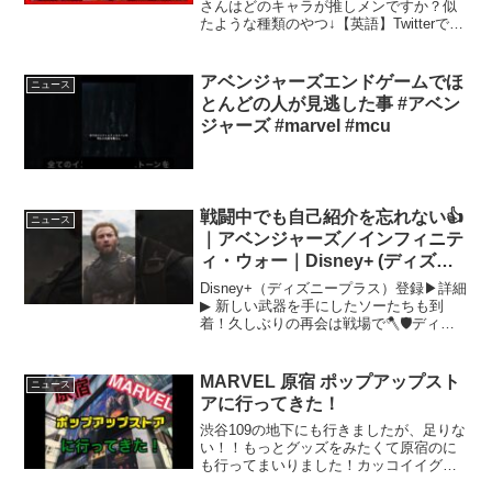
さんはどのキャラが推しメンですか？似
たような種類のやつ↓【英語】Twitterで覚
える英単語⇒【英語】ディズニー映画で
学ぶ英語⇒【英語】イナズマイレブンで
学ぶ英語⇒【英語】トイレで学ぶ英語
アベンジャーズエンドゲームでほ
ニュース
No,1⇒【英...
とんどの人が見逃した事 #アベン
ジャーズ #marvel #mcu
戦闘中でも自己紹介を忘れない👍
ニュース
｜アベンジャーズ／インフィニテ
ィ・ウォー｜Disney+ (ディズニ
ープラス) #Shorts
Disney+（ディズニープラス）登録▶︎詳細
▶︎ 新しい武器を手にしたソーたちも到
着！久しぶりの再会は戦場で🪓🛡️ディズ
ニープラス公式Website▶︎ディズニープラ
ス公式 X（旧Twitter）▶︎ディズニープラス
公式 Instagra...
MARVEL 原宿 ポップアップスト
ニュース
アに行ってきた！
渋谷109の地下にも行きましたが、足りな
い！！もっとグッズをみたくて原宿のに
も行ってまいりました！カッコイイグッ
ズも可愛いグッズも色々あって楽しかっ