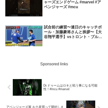
ャーズエンドゲーム #marvel #ア
ベンジャーズ #mcu
試合前の練習〜連日のキャッチボ
ニュース
ール・加藤豪将さんと挨拶〜【大
谷翔平選手】vsトロント・ブルー
ジェイズ〜シリーズ2戦目〜2025
年8月9日
Sponsored links
Dr.ドゥームはロキと戦う事になる可能
性！#mcu #marvel
アベンジャーズ展 お土産買って開封しま