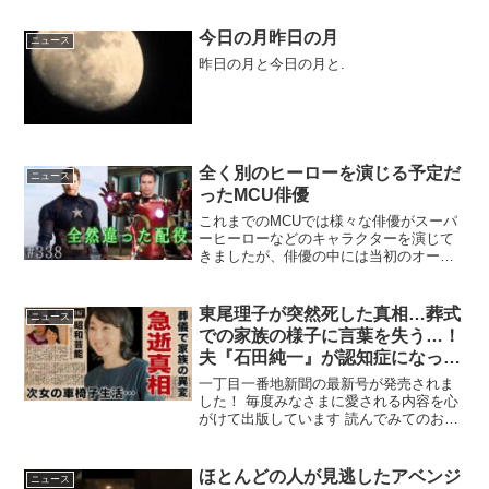
ラックパンサー サノス マイ...
今日の月昨日の月
ニュース
昨日の月と今日の月と.
全く別のヒーローを演じる予定だ
ニュース
ったMCU俳優
これまでのMCUでは様々な俳優がスーパ
ーヒーローなどのキャラクターを演じて
きましたが、俳優の中には当初のオーデ
ィションとは全く違った役を演じる事に
なった人もいます。今回はそんなオーデ
ィションを受けた役とは違う役を演じた
東尾理子が突然死した真相…葬式
ニュース
俳優について見ていきま...
での家族の様子に言葉を失う…！
夫『石田純一』が認知症になった
現在に驚きを隠せない…女子プロ
一丁目一番地新聞の最新号が発売されま
ゴルファーの次女が車椅子生活に
した！ 毎度みなさまに愛される内容を心
がけて出版しています 読んでみてのお楽
なった原因に一同驚愕…！
しみ♪ ...
ほとんどの人が見逃したアベンジ
ニュース