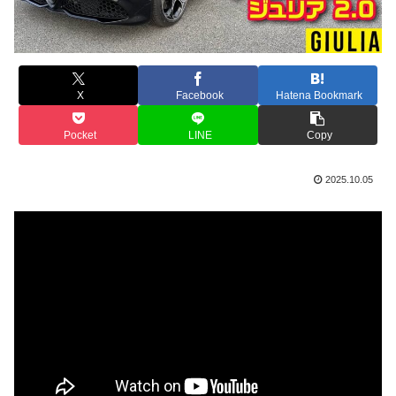
X
Facebook
Hatena Bookmark
Pocket
LINE
Copy
2025.10.05