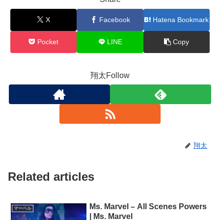
X
Facebook
Hatena Bookmark
Pocket
LINE
Copy
翔太Follow
翔太
Related articles
Ms. Marvel – All Scenes Powers
マーベル
| Ms. Marvel