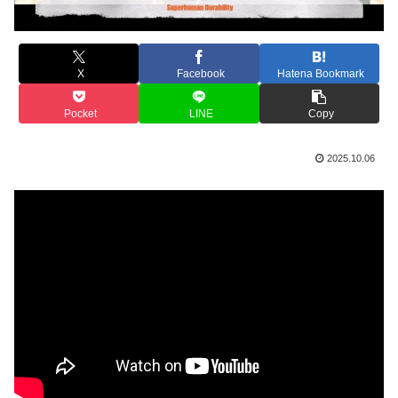
X
Facebook
Hatena Bookmark
Pocket
LINE
Copy
2025.10.06