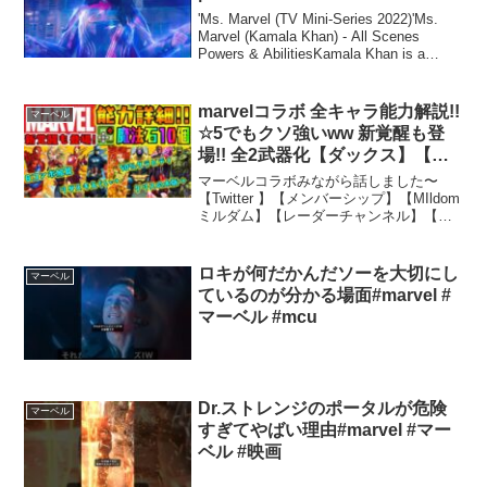
'Ms. Marvel (TV Mini-Series 2022)'Ms.
Marvel (Kamala Khan) - All Scenes
Powers & AbilitiesKamala Khan is a
mutant hybrid...
marvelコラボ 全キャラ能力解説!!
マーベル
☆5でもクソ強いww 新覚醒も登
場!! 全2武器化【ダックス】【パ
ズドラ実況】
マーベルコラボみながら話しました〜
【Twitter 】【メンバーシップ】【MIldom
ミルダム】【レーダーチャンネル】【サ
ブチャンネル】【ミラティブ】【問い合
わせ】daksyt2525@gmail.com【事務所
のお問い合わせ】sales@...
ロキが何だかんだソーを大切にし
マーベル
ているのが分かる場面#marvel #
マーベル #mcu
Dr.ストレンジのポータルが危険
マーベル
すぎてやばい理由#marvel #マー
ベル #映画