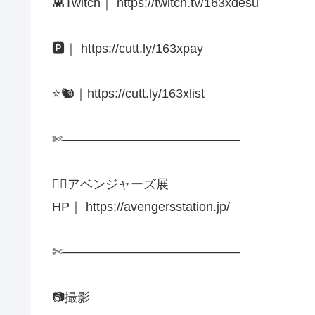
👾Twitch｜ https://twitch.tv/163xdesu
🅿️｜ https://cutt.ly/163xpay
⭐️🐿｜https://cutt.ly/163xlist
✄——————————————
🦸‍♂️アベンジャーズ展
HP｜ https://avengersstation.jp/
✄——————————————
📷撮影