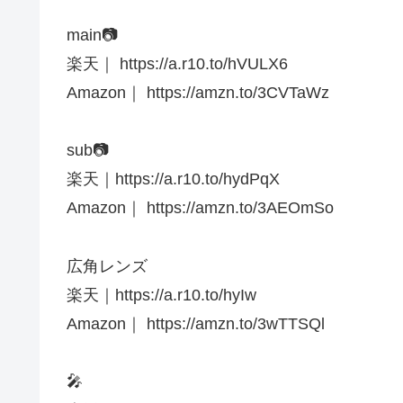
main📷
楽天｜ https://a.r10.to/hVULX6
Amazon｜ https://amzn.to/3CVTaWz
sub📷
楽天｜https://a.r10.to/hydPqX
Amazon｜ https://amzn.to/3AEOmSo
広角レンズ
楽天｜https://a.r10.to/hyIw
Amazon｜ https://amzn.to/3wTTSQl
🎤