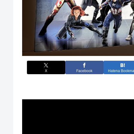
X
Facebook
Hatena Bookma