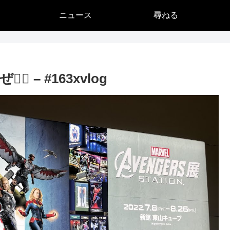
ニュース
尋ねる
 – #163xvlog