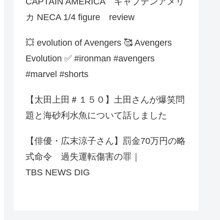
CAPTAIN AMERICA キャプテンアメリ
カ NECA 1/4 figure review
💥 evolution of Avengers 🥰 Avengers
Evolution ✅️ #ironman #avengers
#marvel #shorts
【太田上田＃１５０】土田さんが爆笑問
題と海砂利水魚について話しました
【俳優・広末涼子さん】罰金70万円の略
式命令 過失運転傷害の罪｜
TBS NEWS DIG