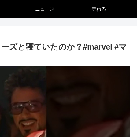
ニュース
尋ねる
と寝ていたのか？#marvel #マ