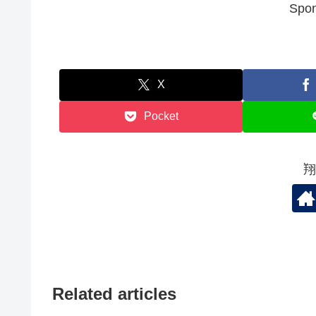
Spon
X
Pocket
翔
Related articles