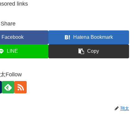
sored links
Share
Facebook
Hatena Bookmark
LINE
Copy
太Follow
翔太