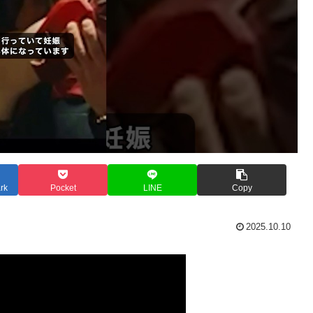
rk
Pocket
LINE
Copy
2025.10.10