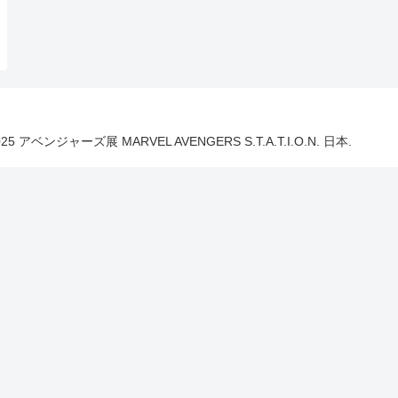
025 アベンジャーズ展 MARVEL AVENGERS S.T.A.T.I.O.N. 日本.