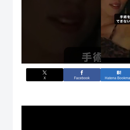
X
Facebook
Hatena Bookma