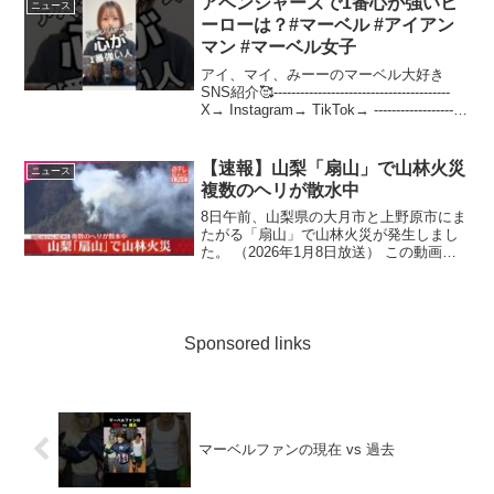
アベンジャーズで1番心が強いヒ
ニュース
ーローは？#マーベル #アイアン
マン #マーベル女子
アイ、マイ、みーーのマーベル大好き
SNS紹介🥰----------------------------------------
X→ Instagram→ TikTok→ ---------------------
--------------...
【速報】山梨「扇山」で山林火災
ニュース
複数のヘリが散水中
8日午前、山梨県の大月市と上野原市にま
たがる「扇山」で山林火災が発生しまし
た。 （2026年1月8日放送） この動画の
記事を ...
Sponsored links
マーベルファンの現在 vs 過去