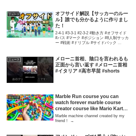
IMDB...
オフサイド解説【サッカーのルー
ニュース
ル】誰でも分かるように作りまし
た！
2-4-1 #3-3-1 #2-3-2 #動き方 #オフサイド
#パス #マーク #ポジション #8人制サッカ
ー #戦術 #ドリブル #サイドバック ...
メローニ首相、陰口を言われるも
ニュース
正面から言い返す #メローニ首相
#イタリア #高市早苗 #shorts
Marble Run course you can
ニュース
watch forever marble course
creator course like Mario Kart
Race ASMR
Marble machine channel created by my
friend！ →