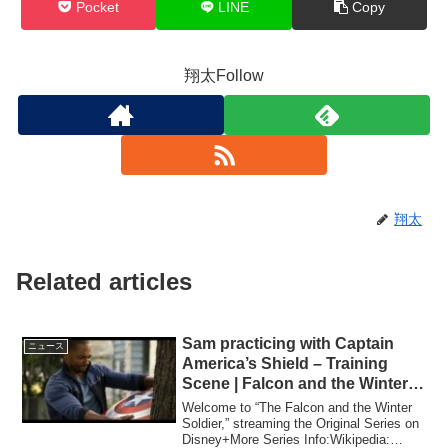
Pocket
LINE
Copy
翔太Follow
翔太
Related articles
Sam practicing with Captain
ニュース
America’s Shield – Training
Scene | Falcon and the Winter
Soldier | 1×05
Welcome to “The Falcon and the Winter
Soldier,” streaming the Original Series on
Disney+More Series Info:Wikipedia: