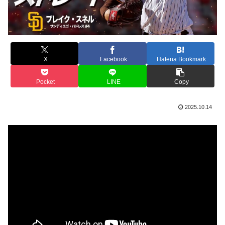
X
Facebook
Hatena Bookmark
Pocket
LINE
Copy
2025.10.14